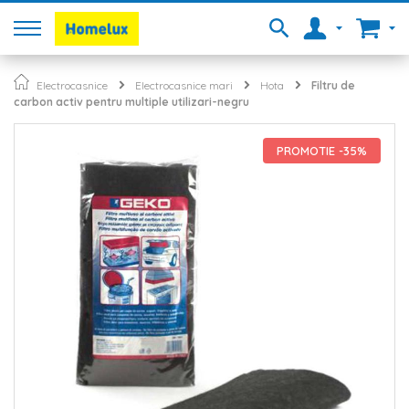
Electrocasnice
Electrocasnice mari
Hota
Filtru de
carbon activ pentru multiple utilizari-negru
Skip
to
PROMOTIE -35%
the
end
of
the
images
gallery