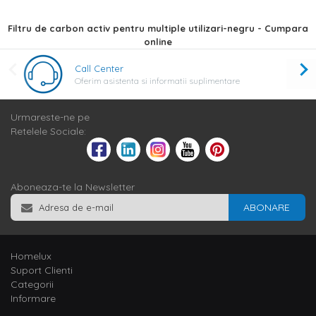
Filtru de carbon activ pentru multiple utilizari-negru - Cumpara
online
Call Center
Oferim asistenta si informatii suplimentare
Urmareste-ne pe
Retelele Sociale:
Aboneaza-te la Newsletter
ABONARE
Homelux
Suport Clienti
Categorii
Informare