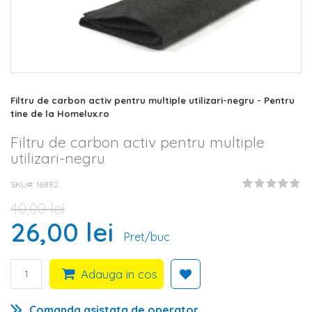
Skip
Filtru de carbon activ pentru multiple utilizari-negru - Pentru
to
tine de la Homelux.ro
the
beginning
Filtru de carbon activ pentru multiple
of
utilizari-negru
the
images
SKU#
16882
gallery
40,00 lei
26,00 lei
Pret/buc
Adauga in cos
Comanda asistata de operator