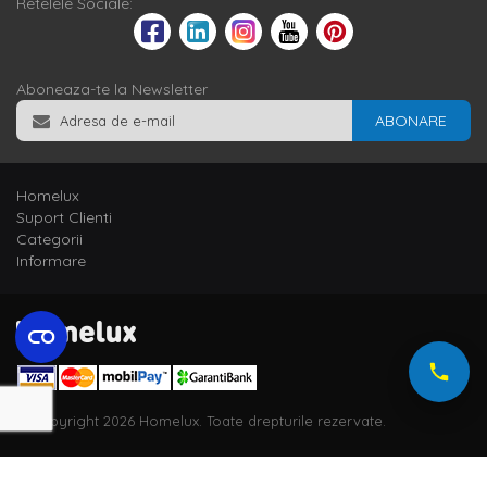
Retelele Sociale:
Aboneaza-te la Newsletter
ABONARE
Homelux
Suport Clienti
Categorii
Informare
© Copyright 2026 Homelux. Toate drepturile rezervate.