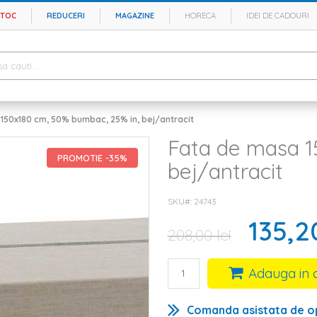
STOC
REDUCERI
MAGAZINE
HORECA
IDEI DE CADOURI
150x180 cm, 50% bumbac, 25% in, bej/antracit
Fata de masa 1
PROMOTIE -35%
bej/antracit
SKU#
24743
135,20
208,00 lei
Adauga in 
Comanda asistata de o