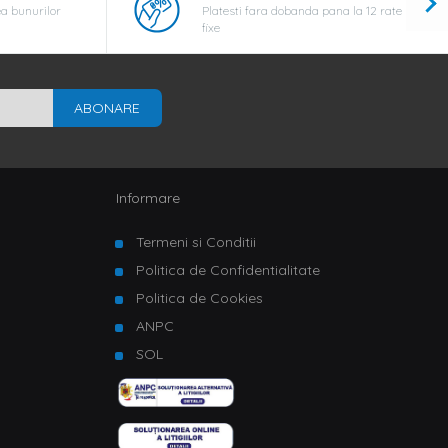
a bunurilor
Platesti fara dobanda pana la 12 rate
fixe
ABONARE
Informare
Termeni si Conditii
Politica de Confidentialitate
Politica de Cookies
ANPC
SOL