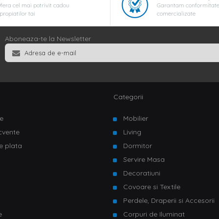
fera cel mai potrivit cadou
Garantam conformitate
propiatilor tai
comercializate
Aboneaza-te la Newsletter
Categorii
e
Mobilier
ecvente
Living
e plata
Dormitor
Servire Masa
u
Decoratiuni
Covoare si Textile
Perdele, Draperii si Accesorii
e
Corpuri de Iluminat