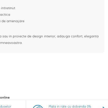
 intretinut
ractica
uri de amenajare
a sau in proiecte de design interior, adauga confort, eleganta
 dumneavoastra.
online
oduselor
Plata in rate cu dobanda 0%