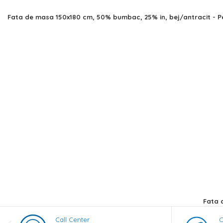
Skip
Fata de masa 150x180 cm, 50% bumbac, 25% in, bej/antracit - Pe
to
the
beginning
of
the
images
gallery
Fata 
Call Center
C