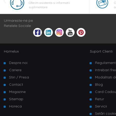
Oferim asistenta si informatii
O
suplimentare
a
Urmareste-ne pe
Retelele Sociale:
Homelux
Suport Clienti
Despre noi
Regulament
Cariere
Intrebari fr
Stiri / Presa
Modalitati d
Contact
Blog
Magazine
Card Cado
Sitemap
Retur
Horeca
Servicii
Setări cooki