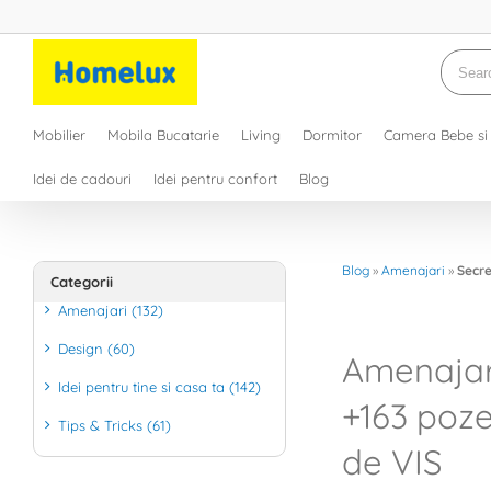
Skip
to
content
Searc
for:
Mobilier
Mobila Bucatarie
Living
Dormitor
Camera Bebe si 
Idei de cadouri
Idei pentru confort
Blog
Blog
»
Amenajari
»
Secre
Categorii
Amenajari (132)
Design (60)
Amenajar
Idei pentru tine si casa ta (142)
+163 poze
Tips & Tricks (61)
de VIS