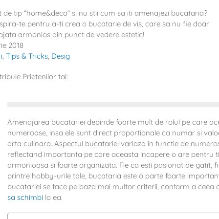
t de tip “home&deco” si nu stii cum sa iti amenajezi bucataria?
inspira-te pentru a-ti crea o bucatarie de vis, care sa nu fie doar
najata armonios din punct de vedere estetic!
rie 2018
i
,
Tips & Tricks
,
Desig
tribuie Prietenilor tai:
Amenajarea bucatariei depinde foarte mult de rolul pe care aceas
numeroase, insa ele sunt direct proportionale ca numar si valo
arta culinara. Aspectul bucatariei variaza in functie de numeros
reflectand importanta pe care aceasta incapere o are pentru tine
armonioasa si foarte organizata. Fie ca esti pasionat de gatit, 
printre hobby-urile tale, bucataria este o parte foarte importan
bucatariei se face pe baza mai multor criterii, conform a ceea 
sa schimbi
la ea.