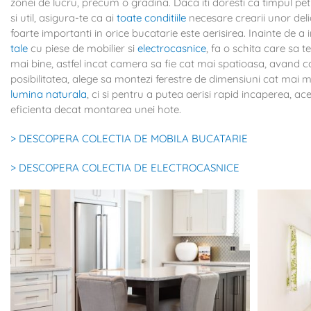
zonei de lucru, precum o gradina. Daca iti doresti ca timpul pet
si util, asigura-te ca ai
toate conditiile
necesare crearii unor delic
foarte importanti in orice bucatarie este aerisirea. Inainte de a
tale
cu piese de mobilier si
electrocasnice
, fa o schita care sa te 
mai bine, astfel incat camera sa fie cat mai spatioasa, avand c
posibilitatea, alege sa montezi ferestre de dimensiuni cat mai 
lumina naturala
, ci si pentru a putea aerisi rapid incaperea, a
eficienta decat montarea unei hote.
> DESCOPERA COLECTIA DE MOBILA BUCATARIE
> DESCOPERA COLECTIA DE ELECTROCASNICE