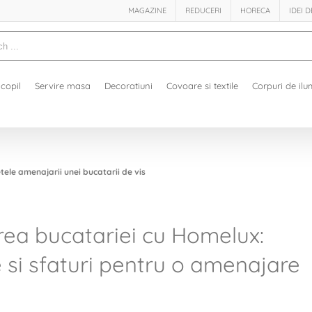
MAGAZINE
REDUCERI
HORECA
IDEI 
h
copil
Servire masa
Decoratiuni
Covoare si textile
Corpuri de ilu
tele amenajarii unei bucatarii de vis
ea bucatariei cu Homelux:
 si sfaturi pentru o amenajare