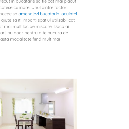
recut in bucatarie sa fie cat mai placut
atese culinare. Unul dintre factorii
 incepe sa
amenajezi bucataria locuintei
ajute sa iti imparti spatiul utilizabil cat
at mai mult loc de miscare. Daca ai
mari, nu doar pentru a te bucura de
ceasta modalitate fiind mult mai