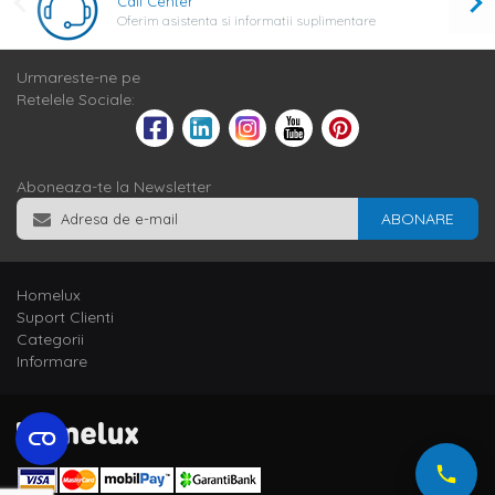
Call Center
Oferim asistenta si informatii suplimentare
Urmareste-ne pe
Retelele Sociale:
Aboneaza-te la Newsletter
ABONARE
Homelux
Suport Clienti
Categorii
Informare