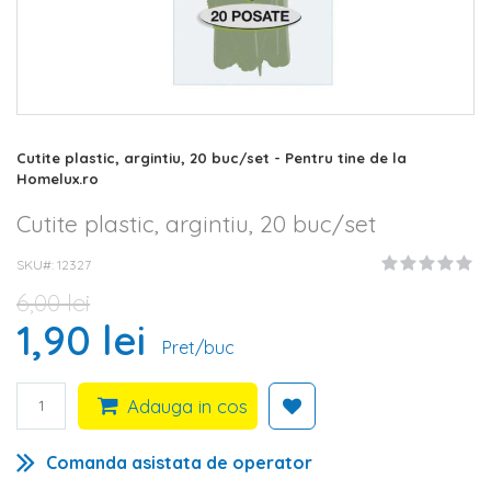
Skip
Cutite plastic, argintiu, 20 buc/set - Pentru tine de la
to
Homelux.ro
the
beginning
Cutite plastic, argintiu, 20 buc/set
of
the
SKU#
12327
images
gallery
6,00 lei
1,90 lei
Pret/buc
Adauga in cos
Comanda asistata de operator