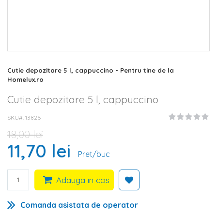
Skip
Cutie depozitare 5 l, cappuccino - Pentru tine de la
to
Homelux.ro
the
beginning
Cutie depozitare 5 l, cappuccino
of
the
SKU#
13826
images
gallery
18,00 lei
11,70 lei
Pret/buc
Adauga in cos
Comanda asistata de operator