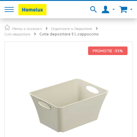
Menaj si Accesorii
Organizare si Depozitare
Cutii depozitare
Cutie depozitare 5 l, cappuccino
Skip
to
PROMOTIE -35%
the
end
of
the
images
gallery