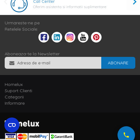
Call Center
Oferim asistenta si informatii suplimentare
Urmareste-ne pe
Retelele Sociale:
Aboneaza-te la Newsletter
ABONARE
Homelux
Suport Clienti
Categorii
Informare