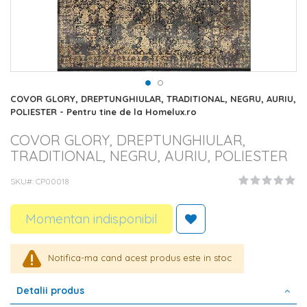
Skip
COVOR GLORY, DREPTUNGHIULAR, TRADITIONAL, NEGRU, AURIU,
to
POLIESTER - Pentru tine de la Homelux.ro
the
beginning
COVOR GLORY, DREPTUNGHIULAR,
of
TRADITIONAL, NEGRU, AURIU, POLIESTER
the
images
SKU#
CP00018
gallery
Momentan indisponibil
Notifica-ma cand acest produs este in stoc
Detalii produs