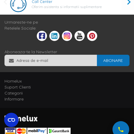
Call Center
Oferim asistenta si informatii suplimentare
Urmareste-ne pe
Retelele Sociale:
Aboneaza-te la Newsletter
ABONARE
Homelux
Suport Clienti
Categorii
Informare