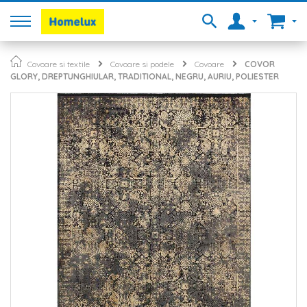
Covoare si textile
Covoare si podele
Covoare
COVOR
GLORY, DREPTUNGHIULAR, TRADITIONAL, NEGRU, AURIU, POLIESTER
Skip
to
the
end
of
the
images
gallery