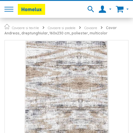
Covoare si textile
Covoare si podele
Covoare
Covor
Andreas, dreptunghiular, 160x230 cm, poliester, multicolor
Skip
to
the
end
of
the
images
gallery