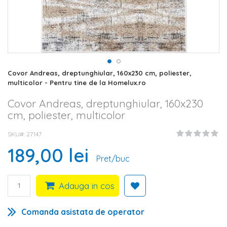
Skip
Covor Andreas, dreptunghiular, 160x230 cm, poliester,
to
multicolor - Pentru tine de la Homelux.ro
the
beginning
Covor Andreas, dreptunghiular, 160x230
of
cm, poliester, multicolor
the
images
SKU#
27147
gallery
189,00 lei
Pret/buc
Adauga in cos
Comanda asistata de operator