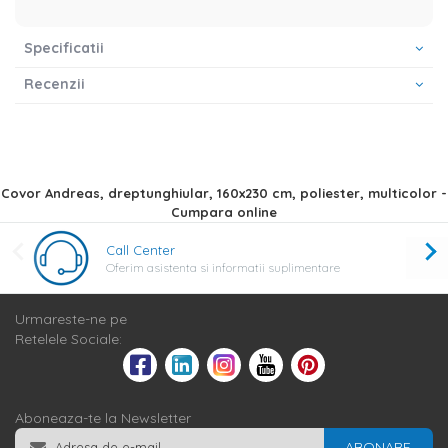
Specificatii
Recenzii
Covor Andreas, dreptunghiular, 160x230 cm, poliester, multicolor -
Cumpara online
Call Center
Oferim asistenta si informatii suplimentare
Urmareste-ne pe
Retelele Sociale:
Aboneaza-te la Newsletter
ABONARE