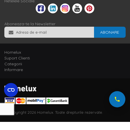
Retelele Sociale:
Aboneaza-te la Newsletter
ABONARE
Homelux
Suport Clienti
Categorii
Informare
© Copyright 2026 Homelux. Toate drepturile rezervate.