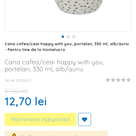
Skip
Cana cafea/ceai happy with you, portelan, 330 ml, alb/auriu
to
- Pentru tine de la Homelux.ro
the
beginning
Cana cafea/ceai happy with you,
of
portelan, 330 ml, alb/auriu
the
images
SKU#
2526002
gallery
37,00 lei
12,70 lei
Momentan indisponibil