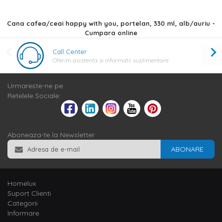
Cana cafea/ceai happy with you, portelan, 330 ml, alb/auriu -
Cumpara online
Call Center
Oferim asistenta si informatii suplimentare
Urmareste-ne pe
Retelele Sociale:
Aboneaza-te la Newsletter
ABONARE
Homelux
Suport Clienti
Categorii
Informare