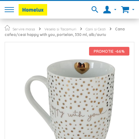
Servire masa
Vesela si Tacamuri
Cani si Cesti
Cana
cafea/ceai happy with you, portelan, 330 ml, alb/auriu
Skip
to
PROMOTIE -66%
the
end
of
the
images
gallery