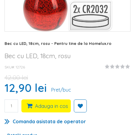
Skip
Bec cu LED, 18cm, rosu - Pentru tine de la Homelux.ro
to
the
Bec cu LED, 18cm, rosu
beginning
of
SKU#
12726
the
42,00 lei
images
gallery
12,90 lei
Pret/buc
Adauga in cos
Comanda asistata de operator