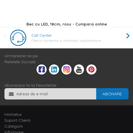
Bec cu LED, 18cm, rosu - Cumpara online
Call Center
Oferim asistenta si informatii suplimentare
Urmareste-ne pe
Retelele Sociale:
Aboneaza-te la Newsletter
ABONARE
Homelux
Suport Clienti
Categorii
Informare