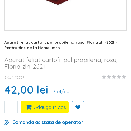
Skip
Aparat feliat cartofi, polipropilena, rosu, Floria zln-2621 -
to
Pentru tine de la Homelux.ro
the
beginning
Aparat feliat cartofi, polipropilena, rosu,
of
Floria zln-2621
the
images
SKU#
13537
gallery
42,00 lei
Pret/buc
Adauga in cos
Comanda asistata de operator