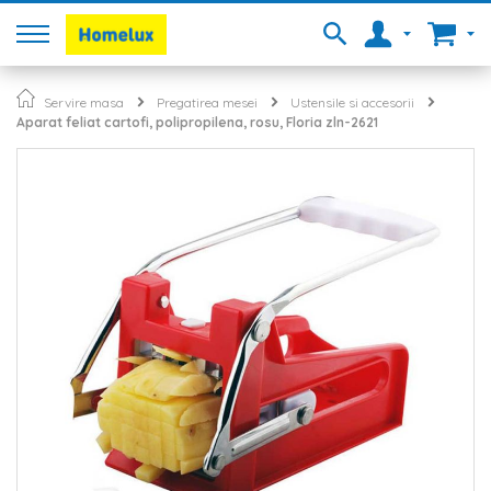
Servire masa
Pregatirea mesei
Ustensile si accesorii
Aparat feliat cartofi, polipropilena, rosu, Floria zln-2621
Skip
to
the
end
of
the
images
gallery