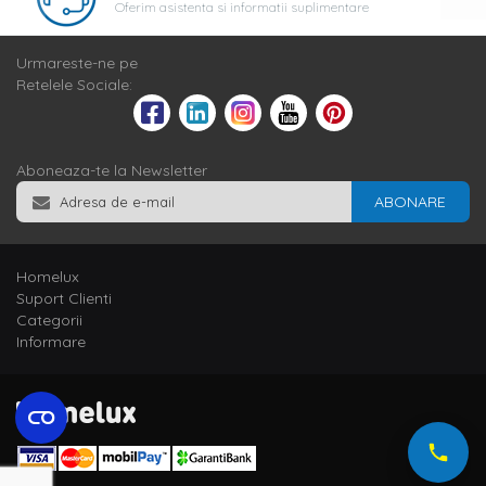
Oferim asistenta si informatii suplimentare
Urmareste-ne pe
Retelele Sociale:
Aboneaza-te la Newsletter
ABONARE
Homelux
Suport Clienti
Categorii
Informare