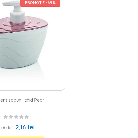
uport de sapun solid, important este ca acesta sa spuna ceva despre tin
PROMOTIE -69%
 de sapun de la Homelux - potrivite oricarui tip de decor
ar ca obiectele simple, pe care le folosesti zilnic, sa iti reflecte persona
 estetic cu restul elementelor. De aceea, indiferent de felul in care ti-
 mai bine exigentelor tale. Alege o savoniera intr-o forma originala da
entru decorul clasic sau un suport de perete pentru sapun lichid daca v
ent sapun lichid Pearl
2,16 lei
,00 lei