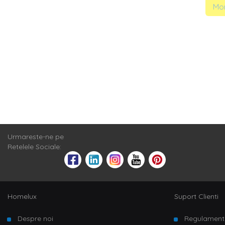
Mom
Urmareste-ne pe
Retelele Sociale:
Homelux
Suport Clienti
Despre noi
Regulament