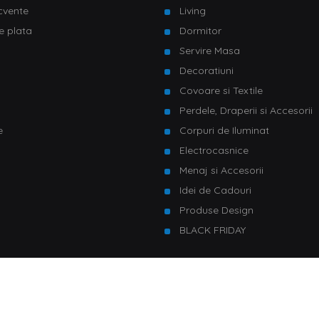
ecvente
Living
e plata
Dormitor
Servire Masa
u
Decoratiuni
Covoare si Textile
Perdele, Draperii si Accesorii
e
Corpuri de Iluminat
Electrocasnice
Menaj si Accesorii
Idei de Cadouri
Produse Design
BLACK FRIDAY