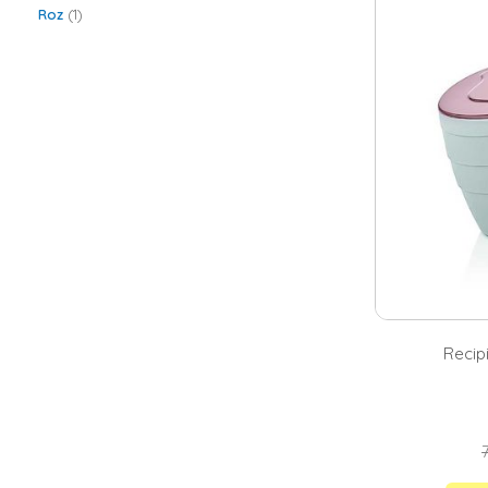
ori pentru un s
Roz
1
Dispenserele
Desi este neces
punct de vedere
corespunde cel
dispenser alb p
Recipi
7