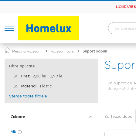
LICHIDARE 
Menaj si Accesorii
Accesorii baie
Suport sapun
Supor
Filtre aplicate
Pret
2,00 lei - 2,99 lei
Un suport de sa
Material
Plastic
design-ul dintr
Sterge toate filtrele
Dozatoru
Daca esti atent
Sorteaza dupa
Culoare
ignorat. Nu num
personalizezi
b
diferite, din c
Alb
1