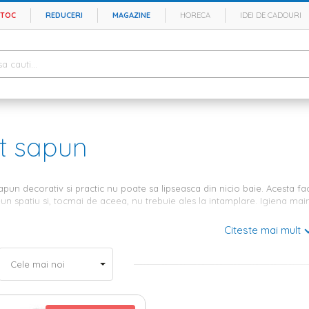
STOC
REDUCERI
MAGAZINE
HORECA
IDEI DE CADOURI
t sapun
pun decorativ si practic nu poate sa lipseasca din nicio baie. Acesta f
-un spatiu si, tocmai de aceea, nu trebuie ales la intamplare. Igiena main
l pentru sapun lichid - un mic detaliu 
Citeste mai mult
 la acele detalii absolut necesare pentru a-ti lasa amprenta intr-un spat
ai ca acesta iti va oferi ocazia sa economisesti in timp, achizitionand re
aia
si, de ce nu, bucataria. Homelux iti pune la dispozitie o gama bogat
are poti alege modelul care te inspira cel mai mult. Indiferent daca opte