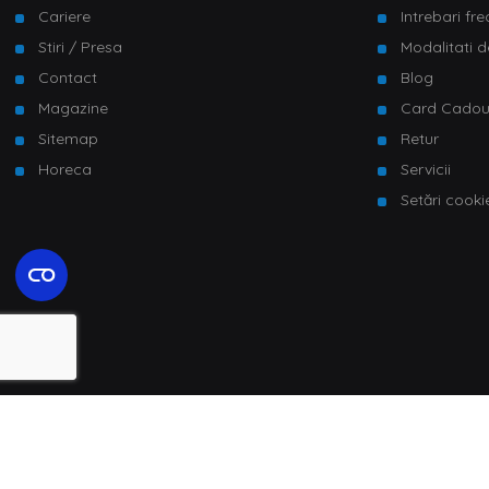
Cariere
Intrebari fr
Stiri / Presa
Modalitati d
Contact
Blog
Magazine
Card Cado
Sitemap
Retur
Horeca
Servicii
Setări cooki