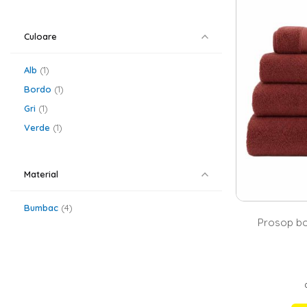
prosoape bum
de prosoape de
pielea ta. Gama
Culoare
materiale calit
indeplineasca 
Alb
1
Prosoapele 
Bordo
1
Stiai ca un sim
exemplu, daca 
Gri
1
de energie in 
Verde
1
oferta Homelux 
Material
Bumbac
4
Prosop bo