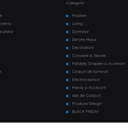
Categorii
e
Mobilier
ecvente
Living
e plata
Dormitor
Servire Masa
u
Decoratiuni
Covoare si Textile
Perdele, Draperii si Accesorii
e
Corpuri de Iluminat
Electrocasnice
Menaj si Accesorii
Idei de Cadouri
Produse Design
BLACK FRIDAY