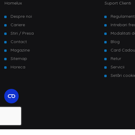
Homelux
Suport Clienti
Despre noi
Regulament
Cariere
Intrebari fr
Stiri / Presa
Modalitati d
Contact
Blog
Magazine
Card Cado
Sitemap
Retur
Horeca
Servicii
Setări cooki