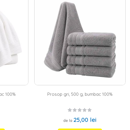
cumpara cate unul din fiecare sau poti opta pentru seturile noastre
pe
,
set 3 prosoape
si
set 4 prosoape
de baie, catifelate si blande cu
dulap, dar si pe un
suport prosoape
. In plus, prosoapele realizate din
r noi, cei de la Homelux, avem grija ca toate produsele noastre sa
ilitate, prosoapele trebuie sa se potriveasca cu incaperea. De
rem, poti alege prosoape in culori pastelate, care sa aduca un plus
ele cu un
covor baie
din aceeasi paleta cromatica. Descopera
bac 100%
Prosop gri, 500 g, bumbac 100%
25,00 lei
de la