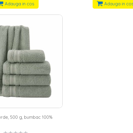
Adauga in cos
Adauga in co
rde, 500 g, bumbac 100%