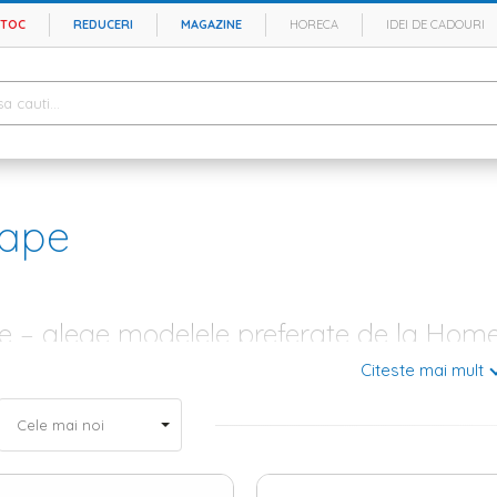
STOC
REDUCERI
MAGAZINE
HORECA
IDEI DE CADOURI
ape
 – alege modelele preferate de la Home
Citeste mai mult
e mai placute momente din cursul zilei este acela cand te intorci acasa 
 spatiul destinat relaxarii – acel loc in care pui pe pauza agitatia si stresu
ortante elemente din baia ta, trebuie sa stii ca prosoapele se afla in varf
n bumbac si bambus – intre confort si necesitate
 in cautarea unor prosoape calitative, care sa se potriveasca perfect in ba