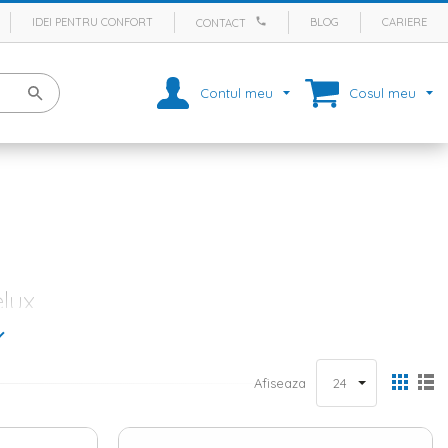
IDEI PENTRU CONFORT
BLOG
CARIERE
CONTACT
Contul meu
Cosul meu
lux
si te bucuri de o baie calda. Din acest motiv, aceasta incapere este
l cotidian si iti faci timp pentru tine. Iar daca ar fi sa facem o lista
ul listei.
Afiseaza
ia ta, atunci ai ajuns in locul potrivit. La Homelux gasesti