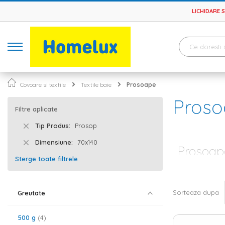
LICHIDARE 
Covoare si textile
Textile baie
Prosoape
Proso
Filtre aplicate
Tip Produs
Prosop
Dimensiune
70x140
Prosoape
Sterge toate filtrele
Unul dintre cel
considerata a fi
cu cele mai imp
Sorteaza dupa
Greutate
Prosoape di
500 g
4
Daca si tu esti