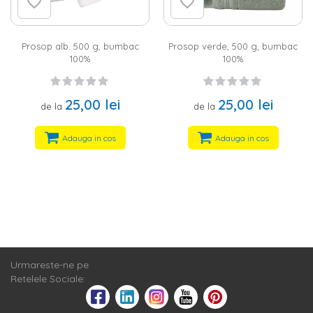
cromatica. Descopera oferta Homelux si alege-ti modelele
preferate in functie de culoare si dimensiuni.
Prosop alb. 500 g, bumbac
Prosop verde, 500 g, bumbac
100%
100%
25,00 lei
25,00 lei
de la
de la
Adauga in cos
Adauga in cos
Urmareste-ne pe
Retelele Sociale: