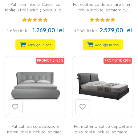
de gasca sau spuma. In ceea ce priveste gama de saltele, ai la
Pat matrimonial Cavell, cu
Pat catifea cu depozitare Liam,
dispozitie atat modele cu arcuri, cat si modele cu spuma.
tablie, 217x178x105 (160x200) cm,
tablie inclusa, somiera cu
culoare antracit, pal
sistem hidraulic de ridicare,
220x190x128 (160x200) cm,
culoare verde, pal
1.269,00 lei
2.579,00 lei
1.665,00 lei
3.236,00 lei
Adauga in cos
Adauga in cos
PROMOTIE -30%
PROMOTIE -20%
Pat catifea cu depozitare
Pat matrimonial cu depozitare
Karim, tablie inclusa, somiera
Louis, tablie inclusa, somiera cu
cu sistem hidraulic de ridicare,
sistem hidraulic de ridicare,