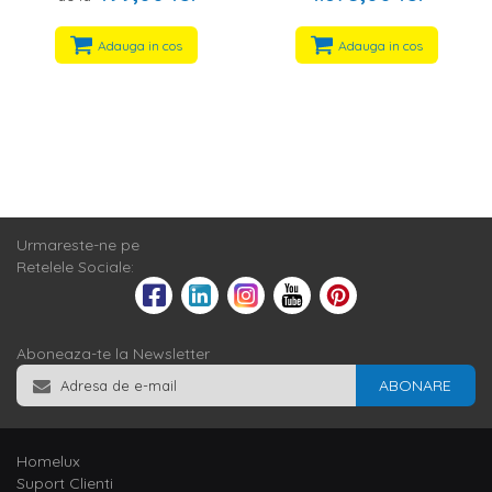
Adauga in cos
Adauga in cos
Urmareste-ne pe
Retelele Sociale:
Aboneaza-te la Newsletter
ABONARE
Homelux
Suport Clienti