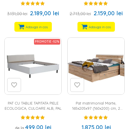
231x201x103 (160x200) cm,
225x183x105 (160x200) cm,
culoare gri deschis, pal
culoare gri, piele ecologica, pal
2.189,00 lei
2.159,00 lei
3.131,00 lei
2.713,00 lei
Adauga in cos
Adauga in cos
PROMOTIE -52%
PAT CU TABLIE TAPITATA PIELE
Pat matrimonial Marte,
ECOLOGICA, CULOARE ALB, PAL
165x205x97 (160x200) cm, 2
sertare, tablie cu LED inclus,
culoare sonoma/alb, pal
499,00 lei
1.875,00 lei
de la