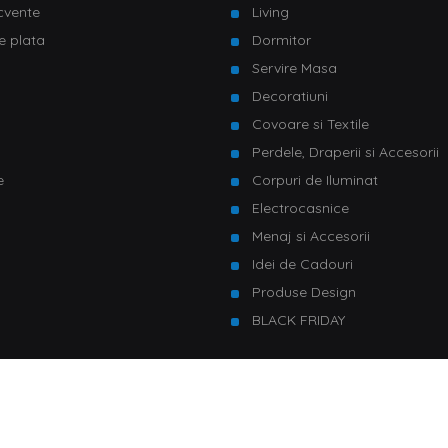
ecvente
Living
e plata
Dormitor
Servire Masa
u
Decoratiuni
Covoare si Textile
Perdele, Draperii si Accesorii
e
Corpuri de Iluminat
Electrocasnice
Menaj si Accesorii
Idei de Cadouri
Produse Design
BLACK FRIDAY