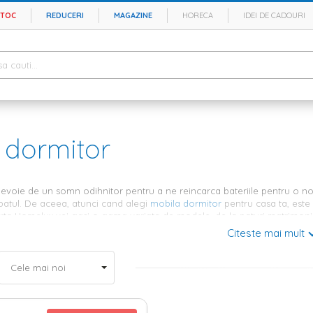
STOC
REDUCERI
MAGAZINE
HORECA
IDEI DE CADOURI
i dormitor
evoie de un somn odihnitor pentru a ne reincarca bateriile pentru o noua
patul. De aceea, atunci cand alegi
mobila dormitor
pentru casa ta, este i
erta Homelux vei gasi o gama variata de modele, de la paturi matrimonial
Citeste mai mult
imonial sau single – gaseste cea mai b
gi cel mai bun pat pentru dormitorul tau, trebuie sa gasesti dimensiunea 
ile tale, poti opta pentru un
pat de o persoana
sau pentru un
pat matr
tul mult asteptat, in timp ce un pat prea mare va incarca foarte mult in