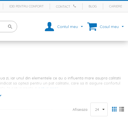
IDEI PENTRU CONFORT
BLOG
CARIERE
CONTACT
Contul meu
Cosul meu
 zi, iar unul din elementele ce au o influenta mare asupra calitatii
ndicat sa optezi pentru un pat calitativ, care sa iti asigure confortul
e, la paturi single si
paturi copii
.
una varianta pentru dormitorul tau
Afiseaza
potrivita, in functie de mai multe aspecte. In primul rand, in
imonial
. In al doilea rand, trebuie sa tii cont ca un pat prea mic nu iti
caperea, astfel ca nu vei mai avea atat de mult spatiu de miscare si