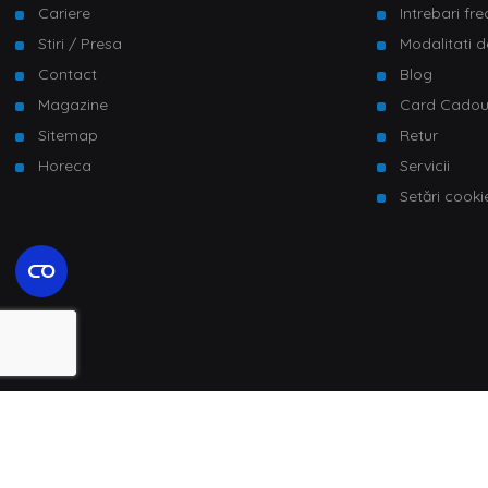
Cariere
Intrebari fr
Stiri / Presa
Modalitati d
Contact
Blog
Magazine
Card Cado
Sitemap
Retur
Horeca
Servicii
Setări cooki