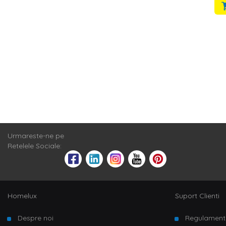
Urmareste-ne pe
Retelele Sociale:
Homelux
Suport Clienti
Despre noi
Regulament