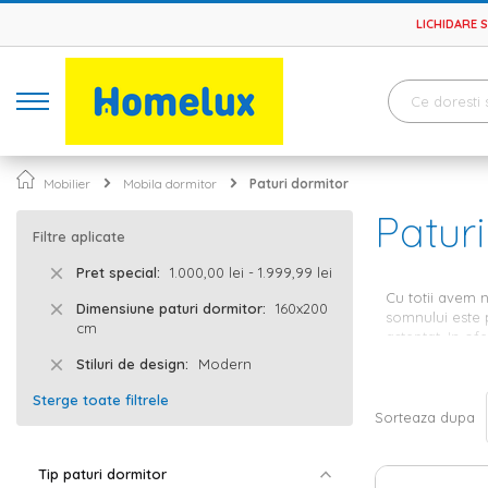
LICHIDARE 
Mobilier
Mobila dormitor
Paturi dormitor
Patur
Filtre aplicate
Pret special
1.000,00 lei - 1.999,99 lei
Cu totii avem n
Dimensiune paturi dormitor
160x200
somnului este 
cm
asteptat. In of
Stiluri de design
Modern
Pat matr
Sterge toate filtrele
Sorteaza dupa
Atunci cand ale
functie de nevo
va oferi confor
Tip paturi dormitor