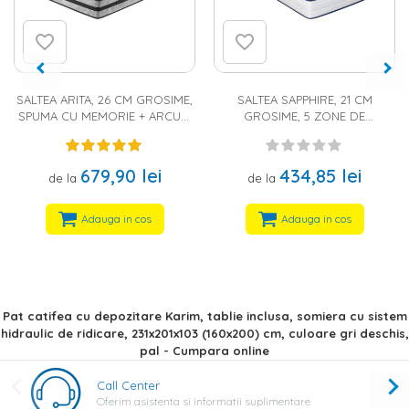
SALTEA ARITA, 26 CM GROSIME,
SALTEA SAPPHIRE, 21 CM
SPUMA CU MEMORIE + ARCURI
GROSIME, 5 ZONE DE
BONELL, ANTIALERGICA,
CONFORT CU ARCURI
ANTIBACTERIANA, PROTECTIE
INDIVIDUALE, HUSA CU ALOE
IMPOTRIVA TRANSPIRATIEI,
VERA, ANTIALERGICA,
679,90 lei
434,85 lei
de la
de la
STRAT AERISIRE
ANTIBACTERIANA, PROTECTIE
IMPOTRIVA TRANSPIRATIEI
Adauga in cos
Adauga in cos
Pat catifea cu depozitare Karim, tablie inclusa, somiera cu sistem
hidraulic de ridicare, 231x201x103 (160x200) cm, culoare gri deschis,
pal - Cumpara online
Call Center
Oferim asistenta si informatii suplimentare