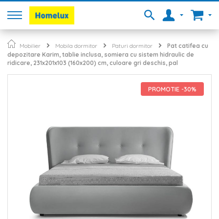
Mobilier
Mobila dormitor
Paturi dormitor
Pat catifea cu
depozitare Karim, tablie inclusa, somiera cu sistem hidraulic de
ridicare, 231x201x103 (160x200) cm, culoare gri deschis, pal
Skip
to
PROMOTIE -30%
the
end
of
the
images
gallery