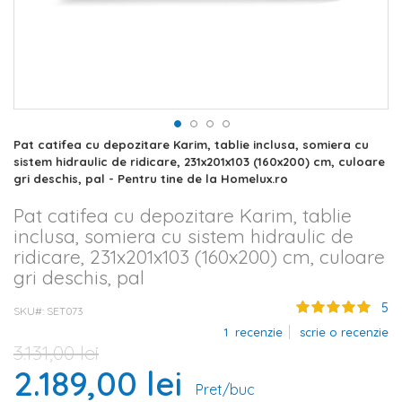
Skip
Pat catifea cu depozitare Karim, tablie inclusa, somiera cu
to
sistem hidraulic de ridicare, 231x201x103 (160x200) cm, culoare
the
gri deschis, pal - Pentru tine de la Homelux.ro
beginning
of
Pat catifea cu depozitare Karim, tablie
the
inclusa, somiera cu sistem hidraulic de
images
ridicare, 231x201x103 (160x200) cm, culoare
gallery
gri deschis, pal
5
SKU#
SET073
1
recenzie
scrie o recenzie
3.131,00 lei
2.189,00 lei
Pret/buc