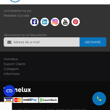
Urmareste-ne pe
Retelele Sociale:
Aboneaza-te la Newsletter
ABONARE
Homelux
Suport Clienti
Categorii
Informare
© Copyright 2026 Homelux. Toate drepturile rezervate.