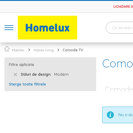
LICHIDARE 
Mobilier
Mobila living
Comode TV
Como
Filtre aplicate
Stiluri de design
Modern
Sterge toate filtrele
Comode T
Amenajarea livi
paletei cromati
toate gusturile
Nu s-au
plus, nu uita s
amenajare. Pe 
Comode TV in