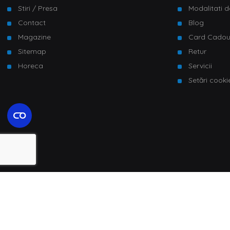
Stiri / Presa
Modalitati d
Contact
Blog
Magazine
Card Cado
Sitemap
Retur
Horeca
Servicii
Setări cooki