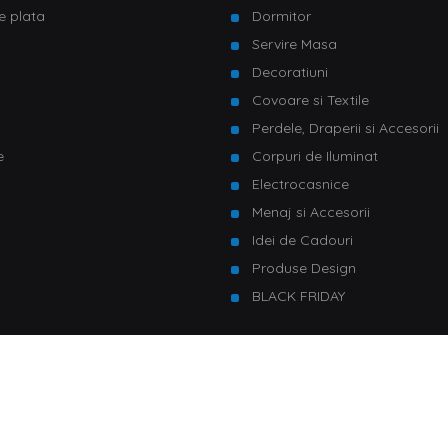
e plata
Dormitor
Servire Masa
u
Decoratiuni
Covoare si Textile
Perdele, Draperii si Accesorii
e
Corpuri de Iluminat
Electrocasnice
Menaj si Accesorii
Idei de Cadouri
Produse Design
BLACK FRIDAY