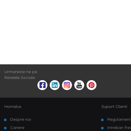
Stilul clasic e
in nuante neutre
adauga o bibli
ajutorul unui s
noi iti sarim in
Comode TV i
Spuneam ca o c
decorative
. Di
lemn, cu cadru 
deschise, o per
lumanarele parf
pentru locuint
Urmareste-ne pe
Retelele Sociale:
Homelux
Suport Clienti
Despre noi
Regulament
Cariere
Intrebari fr