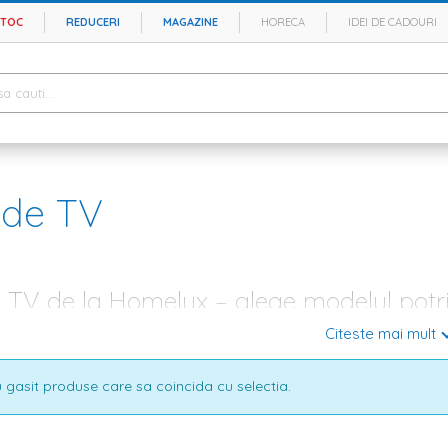
STOC
REDUCERI
MAGAZINE
HORECA
IDEI DE CADOURI
de TV
V de la Homelux – alege modelul potriv
Citeste mai mult
ngului nu e tocmai o misiune usoara atunci cand iti doresti sa iasa totul 
ce, perdelelor, dar si obiectelor decorative. Din acest motiv, Homelux it
 si toate buzunarele. Nu stii de unde sa incepi? Ce zici sa gasesti o
cana
 gasit produse care sa coincida cu selectia.
a alegi o comoda TV, care sa fie suficient de incapatoare si care sa se int
site-ul nostru vei gasi zeci de modele de comode pentru toate gusturile
 stil clasic