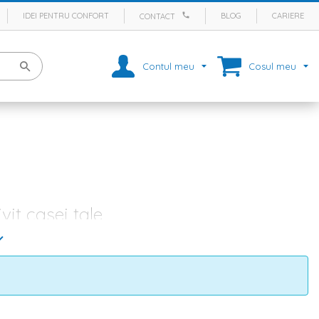
IDEI PENTRU CONFORT
BLOG
CARIERE
CONTACT
Contul meu
Cosul meu
it casei tale
perfect, ci trebuie sa acorzi o atentie deosebita mobilierului,
i da o mana de ajutor. Pe site-ul nostru gasesti
mobila living
pentru
pea
confortabila, o
masuta cafea
si o biblioteca incapatoare? In
egreze perfect in decor, atat ca si cromatica, cat si ca si stil de
.