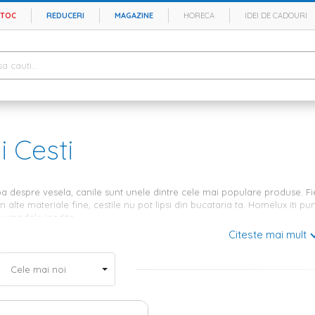
STOC
REDUCERI
MAGAZINE
HORECA
IDEI DE CADOURI
i Cesti
a despre vesela, canile sunt unele dintre cele mai populare produse. Fi
n alte materiale fine, cestile nu pot lipsi din bucataria ta. Homelux iti 
cu modele inedite.
Citeste mai mult
e la Homelux - design modern si materia
odern, canile de la Homelux sunt realizate din materiale premium, precu
 daca esti in cautarea unor cesti
de cafea sau de ceai
, individuale sau 
ingurita sau cu suport metalic, ideale pentru servit un latte macchiato