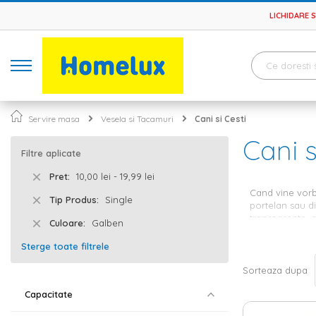
LICHIDARE 
Servire masa
Vesela si Tacamuri
Cani si Cesti
Cani s
Filtre aplicate
Pret
10,00 lei - 19,99 lei
Cand vine vorb
Tip Produs
Single
portelan sau di
transparente, 
Culoare
Galben
Canile d
Sterge toate filtrele
Sorteaza dupa
Cu un design m
modele. Astfel,
Capacitate
sau fara, cu l