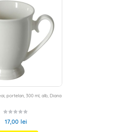
ri fine, ce se vor integra perfect in
bucataria ta
, indiferent de stilul ales
fea - modele variate la Homelux
tor de cafea sau preferi ceaiul, la Homelux gasesti modele variate, potriv
lan, pe site-ul nostru vei putea achizitiona si cani transparente, rezisten
ti opta si pentru cele pentru apa, prevazute cu capac si infuzor sau pen
 pagina Homelux si alege produsul potrivit pentru tine!
i, portelan, 300 ml, alb, Diana
17,00 lei