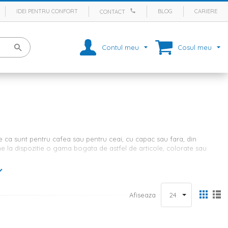
IDEI PENTRU CONFORT
BLOG
CARIERE
CONTACT
Contul meu
Cosul meu
e ca sunt pentru cafea sau pentru ceai, cu capac sau fara, din
pune la dispozitie o gama bogata de astfel de articole, colorate sau
le de calitate
Afiseaza
m portelanul si sunt disponbile intr-o varietate impresionanta de
in set, pe site-ul nostru vei putea gasi produse de calitate, cu capac
, de exemplu. De asemenea, poti alege articole monocrome, colorate