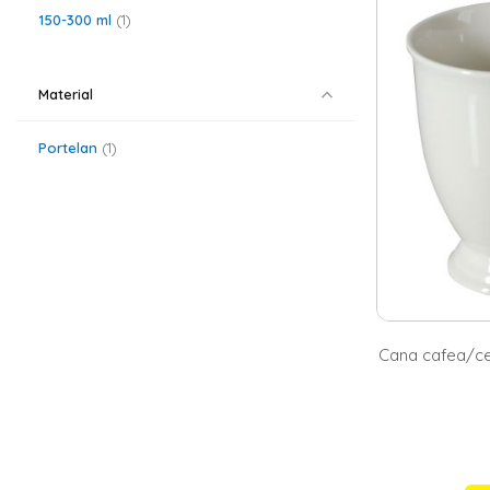
sau cu imprimeu
150-300 ml
1
Cesti de ca
Fie ca esti bau
albe, din porte
Material
De asemenea, po
cadou. Intra pe
Portelan
1
Cana cafea/cea