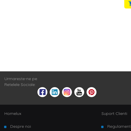
Urmareste-ne pe
Retelele Sociale:
Homelux
Suport Clienti
Despre noi
Regulament