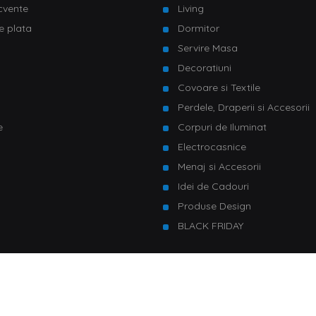
ecvente
Living
e plata
Dormitor
Servire Masa
u
Decoratiuni
Covoare si Textile
Perdele, Draperii si Accesorii
e
Corpuri de Iluminat
Electrocasnice
Menaj si Accesorii
Idei de Cadouri
Produse Design
BLACK FRIDAY