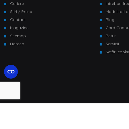
Cariere
Intrebari fr
Stiri / Presa
Modalitati d
Contact
Blog
Magazine
Card Cado
Sitemap
Retur
Horeca
Servicii
Setări cooki