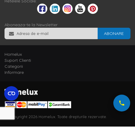
Retelele Sociale:
Aboneaza-te la Newsletter
ABONARE
Homelux
Suport Clienti
Categorii
Informare
© Copyright 2026 Homelux. Toate drepturile rezervate.