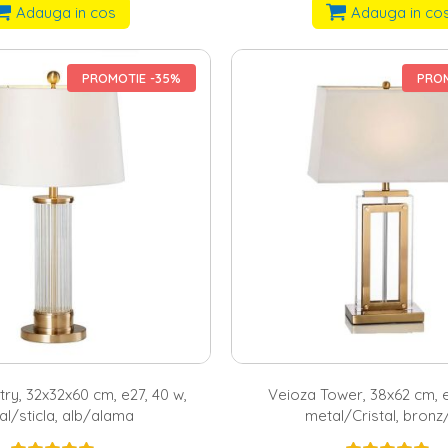
Adauga in cos
Adauga in co
PROMOTIE -35%
PROM
ry, 32x32x60 cm, e27, 40 w,
Veioza Tower, 38x62 cm, e
al/sticla, alb/alama
metal/Cristal, bronz