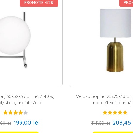
i o veioza pentru living sau veioze dormitor, atunci ai ajuns in locul po
PROMOTIE -52%
PROM
at si pentru lampi de veghe. Iti poti alege modelul preferat in functie
 functie de tipul soclului, poti alege veioze
Led
,
E14
sau
E27
. De altfel, po
 veioze si lampi de veghe care se potrivesc excelent atat cu stilul mod
ficata de modele, ceea ce inseamna ca poti opta pentru modele care se
u living si dormitor – elemente de efecte in orice incaper
a poate fi asociata inclusiv cu corpurile de mobilier, mai ales pentru 
ila dormitor
, atunci e clar ca poti opta pentru un set cu doua veioze pe
a de zi, ai la dispozitie mai multe optiuni. De exemplu, poti achizition
n interesant de pe site-ul nostru si, in acest fel, atmosfera devine mult m
a din urma poate fi ideala pentru a-ti depozita si 2-3 carti preferate. 
 a locuintei tale.
n, 30x32x35 cm, e27, 40 w,
Veioza Sophia 25x25x43 cm,
l/sticla, argintiu/alb
metal/textil, auriu/
199,00 lei
203,45 
00 lei
313,00 lei