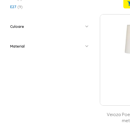
E27
9
Culoare
Material
Veioza Poet
met