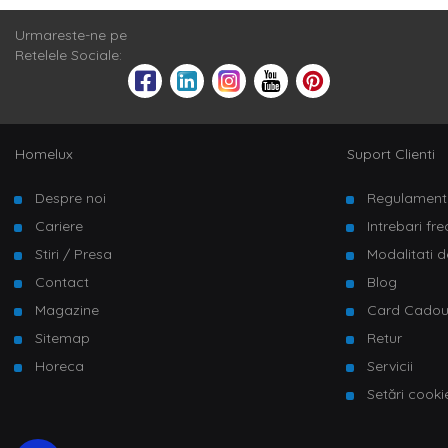
Urmareste-ne pe
Retelele Sociale:
Homelux
Suport Clienti
Despre noi
Regulament
Cariere
Intrebari fr
Stiri / Presa
Modalitati d
Contact
Blog
Magazine
Card Cado
Sitemap
Retur
Horeca
Servicii
Setări cooki