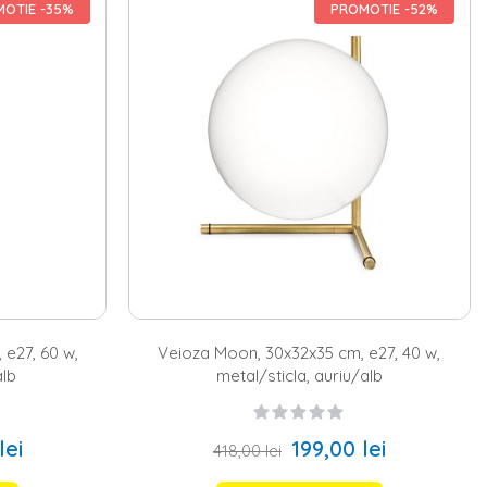
trivit. Pe homelux.ro gasesti o gama diversificata de modele, atat
OTIE -35%
PROMOTIE -52%
 de numarul de becuri, optand pentru o
veioza cu 1 bec
sau o
veioza
ti lua in calcul culoarea, materialul si stilul de design. Astfel, in oferta
ern de amenajare, cat si cu cel etnic sau romantic. Te intampinam cu
 potrivesc cu celelalte
corpuri de iluminat
din incapere.
e
cei care vor sa se incadreze intr-un anumit stil de amenajare. Daca
 care sa le pozitionezi pe fiecare
noptiera
. In schimb, atunci cand
a o
mobila living
care sa contina si o
comoda
. Poti alege apoi o
ai calda si primitoare. De altfel, poti achizitiona si o
masuta
Descopera oferta noastra, alege-ti modelele preferate si bucura-te
 e27, 60 w,
Veioza Moon, 30x32x35 cm, e27, 40 w,
alb
metal/sticla, auriu/alb
lei
199,00 lei
418,00 lei