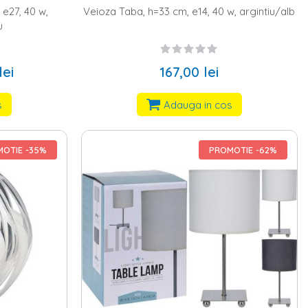
e27, 40 w,
Veioza Taba, h=33 cm, e14, 40 w, argintiu/alb
u
lei
167,00 lei
s
Adauga in cos
OTIE -35%
PROMOTIE -62%