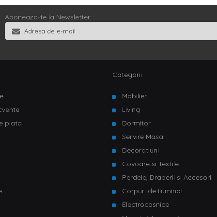
Aboneaza-te la Newsletter
Categorii
e
Mobilier
ecvente
Living
e plata
Dormitor
Servire Masa
u
Decoratiuni
Covoare si Textile
Perdele, Draperii si Accesorii
e
Corpuri de Iluminat
Electrocasnice