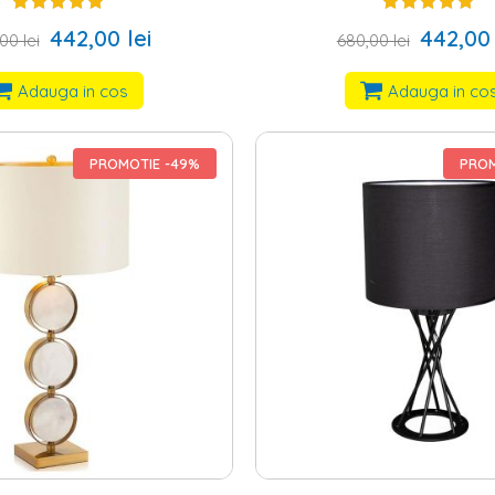
442,00 lei
442,00 
00 lei
680,00 lei
Adauga in cos
Adauga in co
PROMOTIE -49%
PROM