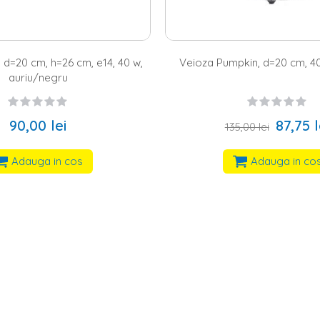
 d=20 cm, h=26 cm, e14, 40 w,
Veioza Pumpkin, d=20 cm, 40
auriu/negru
90,00 lei
87,75 l
135,00 lei
Adauga in cos
Adauga in co