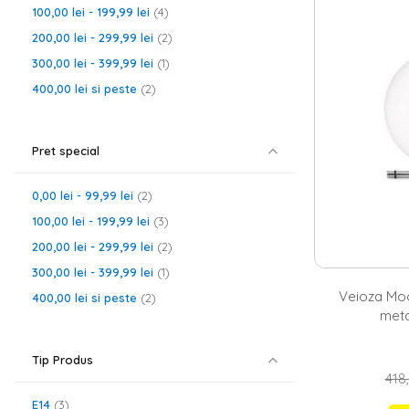
Daca si tu caut
100,00 lei
-
199,99 lei
4
pentru veioze c
200,00 lei
-
299,99 lei
2
cu 2 becuri
. In
noastra gasesti
300,00 lei
-
399,99 lei
1
o gama diversi
400,00 lei
si peste
2
Veioze pentr
Lampa sau veioz
vorbim de
mob
Pret special
vorbim de camer
veioza cu desig
cocheta. Aceast
0,00 lei
-
99,99 lei
2
de noua imagine
100,00 lei
-
199,99 lei
3
200,00 lei
-
299,99 lei
2
300,00 lei
-
399,99 lei
1
Veioza Moo
400,00 lei
si peste
2
meta
Tip Produs
418,
E14
3