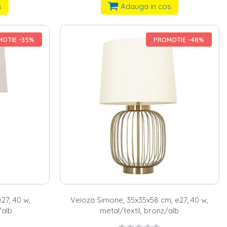
s
Adauga in cos
OTIE -35%
PROMOTIE -48%
27, 40 w,
Veioza Simone, 35x35x58 cm, e27, 40 w,
/alb
metal/textil, bronz/alb