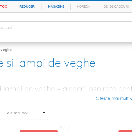
STOC
REDUCERI
MAGAZINE
HORECA
IDEI DE CADOURI
e veghe
e si lampi de veghe
i lampi de veghe – alegeri inspirate pentr
Citeste mai mult
vorbim de living sau dormitor, o camera are nevoie de cateva
decoratiu
stetica cu functionalitatea, poti spune ca ai reusit sa-ti duci misunea la
rsonalitatea ta. Elemente esentiale in creare unei incaperi calde si pr
ea iti ofera posibilitatea de a beneficia de o lumina calda, difuza pe ti
ampi de veghe – alege-ti modelul preferat din oferta Home