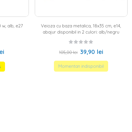
 w, alb, e27
Veioza cu baza metalica, 18x35 cm, e14,
abajur disponibil in 2 culori: alb/negru
ei
39,90 lei
105,00 lei
Momentan indisponibil
s