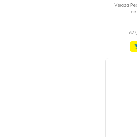
Veioza Pea
met
627,