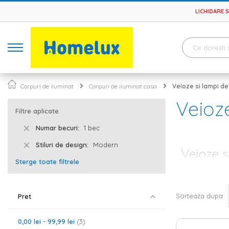
LICHIDARE 
Corpuri de iluminat
Corpuri de iluminat casa
Veioze si lampi d
Veioz
Filtre aplicate
Numar becuri
1 bec
Stiluri de design
Modern
Veioze s
Sterge toate filtrele
Indiferent ca 
imbini partea e
cat mai mult pe
Sorteaza dupa
Pret
iluminat, acest
Veioze si l
0,00 lei
-
99,99 lei
3