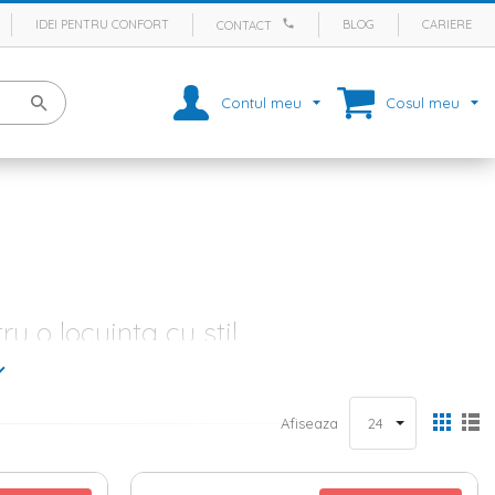
IDEI PENTRU CONFORT
BLOG
CARIERE
CONTACT
Contul meu
Cosul meu
u o locuinta cu stil
ni
, dar si de alte elemente de design. In plus, atunci cand reusesti sa
 bun sfarsit – aceea de a crea un spatiu practic, dar care sa exprime
imitoare sunt chiar veiozele. Complementare corpurilor mari de
Afiseaza
mp de seara si, in mod evident, contribuie enorm la designul camerei.
lux