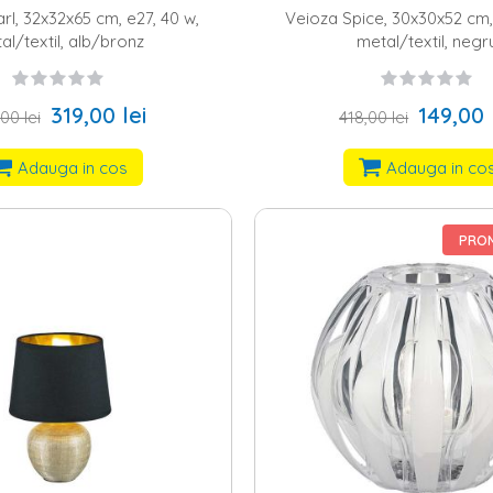
rl, 32x32x65 cm, e27, 40 w,
Veioza Spice, 30x30x52 cm, 
al/textil, alb/bronz
metal/textil, negr
319,00 lei
149,00 
00 lei
418,00 lei
Adauga in cos
Adauga in co
PROM