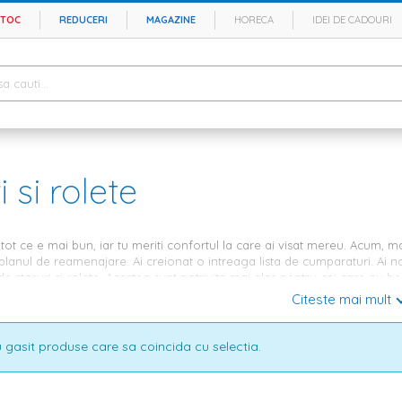
STOC
REDUCERI
MAGAZINE
HORECA
IDEI DE CADOURI
i si rolete
ot ce e mai bun, iar tu meriti confortul la care ai visat mereu. Acum, mai m
 planul de reamenajare. Ai creionat o intreaga lista de cumparaturi. Ai 
 de storuri si rolete. Acestea sunt potrivite mai ales pentru cei care nu 
ra sa cumpere
perdele
si
draperii
pentru incaperile principale, lasand storu
Citeste mai mult
ol.
si rolete – varietate de modele pentru ca
 gasit produse care sa coincida cu selectia.
pentru
mobila dormitor
moderna sau
mobila living
clasica, storurile si r