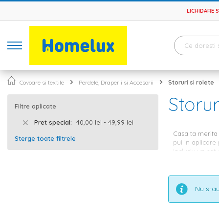
LICHIDARE 
Covoare si textile
Perdele, Draperii si Accesorii
Storuri si rolete
Storur
Filtre aplicate
Pret special
40,00 lei - 49,99 lei
Casa ta merita t
Sterge toate filtrele
pui in aplicare
inclusiv un set
simplu, prefe
bucatarie sau h
Storuri 
Nu s-au
Fie ca optezi 