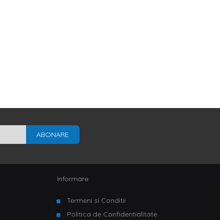
t disponibile in diferite nuante, precum: alb, bej, crem, gri, lila,
rea de culori a dungilor verticale tip zebra sau prin modelele
, fiind extrem de practice. In plus, pot fi schimbate sau inlocuite
les, acestea sunt opace sau semitransparente, iar tu poti alege sa le
care ai nevoie sa te simti confortabil de fiecare data cand ajungi
iuni
pentru fiecare camera in parte, pe site-ul nostru gasesti
erate in cosul de cumparaturi.
ABONARE
Informare
Termeni si Conditii
Politica de Confidentialitate