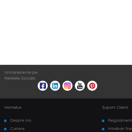
orice incapere d
maro, rosu, roz
interesante cu 
oricand iti dor
montezi in orice
Amenajeaza 
Nu amana proie
acasa. Fie ca e
inspiratia potr
Urmareste-ne pe
Retelele Sociale:
Homelux
Suport Clienti
Despre noi
Regulament
Cariere
Intrebari fr