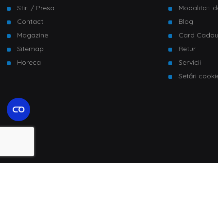
Stiri / Presa
Modalitati d
Contact
Blog
Magazine
Card Cado
Sitemap
Retur
Horeca
Servicii
Setări cooki