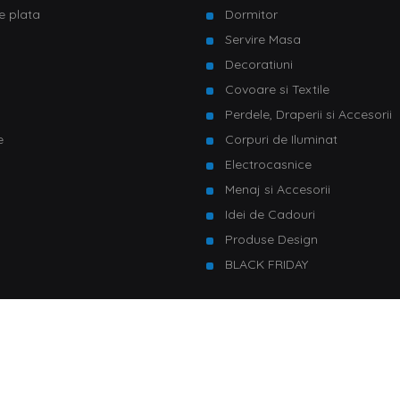
e plata
Dormitor
Servire Masa
u
Decoratiuni
Covoare si Textile
Perdele, Draperii si Accesorii
e
Corpuri de Iluminat
Electrocasnice
Menaj si Accesorii
Idei de Cadouri
Produse Design
BLACK FRIDAY