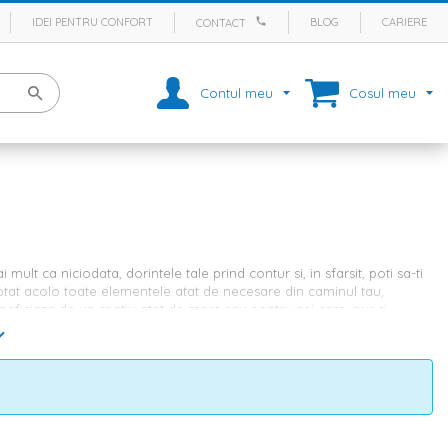
IDEI PENTRU CONFORT
BLOG
CARIERE
CONTACT
Contul meu
Cosul meu
ult ca niciodata, dorintele tale prind contur si, in sfarsit, poti sa-ti
notat acolo toate elementele atat de necesare din caminul tau,
beneficiaza de un spatiu atat de mare sau pentru cei care, pur si
rile si jaluzelele sa completeze perfect spatiul din incaperi, precum:
sa ta
oletele de pe Homelux.ro se potrivesc cu orice stil de amenajare, in