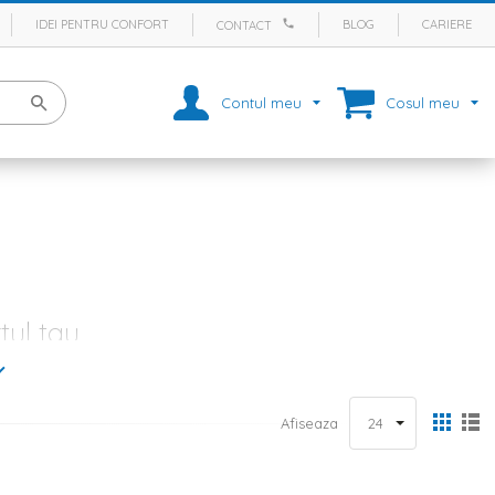
IDEI PENTRU CONFORT
BLOG
CARIERE
CONTACT
Contul meu
Cosul meu
tul tau
comode
, noptiere si dulapuri), a unor accesorii si textile (
lenjerii de
onale si sa aduca frumusete dormitorului tau. In oferta Homelux vei
spre un
pat de o persoana
sau un
pat matrimonial
.
Afiseaza
care iti reincarci bateriile dupa o zi plina si obositoare, toate