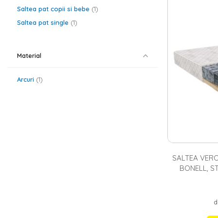
elementele treb
Saltea pat copii si bebe
1
vorbim despre c
ofertele Homel
Saltea pat single
1
ca un produs de
Saltele pent
Material
In ofertele Hom
modele din care
influenta destu
Arcuri
1
alergenilor, bac
Pernele Hom
Atunci cand vo
si
perne
de cali
pentru perne o
alte variante p
SALTEA VERO
BONELL, S
SIGILATE
d