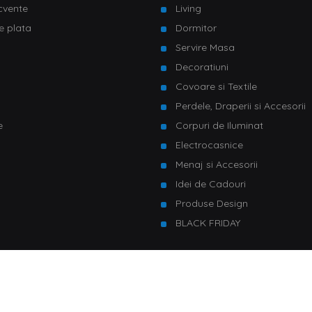
ecvente
Living
e plata
Dormitor
Servire Masa
u
Decoratiuni
Covoare si Textile
Perdele, Draperii si Accesorii
e
Corpuri de Iluminat
Electrocasnice
Menaj si Accesorii
Idei de Cadouri
Produse Design
BLACK FRIDAY