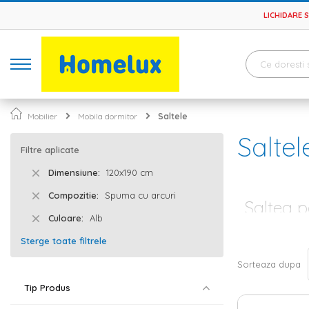
LICHIDARE 
Mobilier
Mobila dormitor
Saltele
Saltel
Filtre aplicate
Dimensiune
120x190 cm
Compozitie
Spuma cu arcuri
Saltea p
Culoare
Alb
Un dormitor bi
Sterge toate filtrele
pat
, saltea si
p
descoperi salte
Sorteaza dupa
Alege dimens
Tip Produs
Atunci cand am