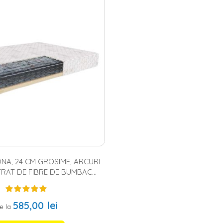
uie sa se adapteze perfect nevoilor tale. In acest fel, este important sa 
onfort, salteaua este elementul cheie. Acorda atentie atat materialelor si
ux gasesti
saltea 160x200
,
saltea 140x200
,
saltea 180x200
, saltea 180x200
 calitate iti va aduce somnul odihnitor de care ai nevoie.
ru copii – alege modelul potrivit pentru prichindelul tau
elux gasesti o gama variata de paturi. Fie ca vorbim de paturi matrimon
 poti alege varianta optima pentru tine si familia ta. Daca vorbim despr
l de mare asupra starii de sanatate. Iar atunci cand cauti salteaua potri
teriilor sau a transpiratiei nocturne.
elux – ideale pentru un somn odihnitor
rbim despre un somn lung si odihnitor, trebuie sa avem in vedere un pa
tate. In functie de preferinte, poti opta pentru diferite dimensiuni, pr
rtopedice, cu huse din microfibre sau din bumbac matlasat. De asemen
e care le poti descoperi in ofertele Homelux.
NA, 24 CM GROSIME, ARCURI
TRAT DE FIBRE DE BUMBAC
 TERMIC, RAMA CONIFERE
585,00 lei
e la