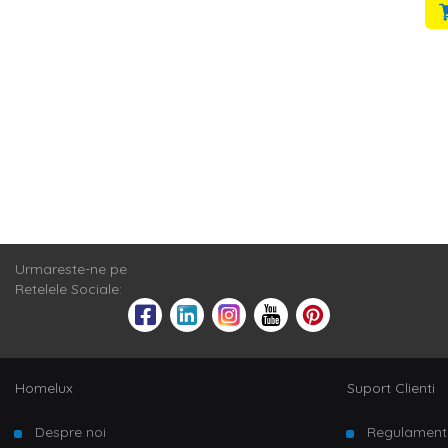
Urmareste-ne pe
Retelele Sociale:
Homelux
Suport Clienti
Despre noi
Regulament