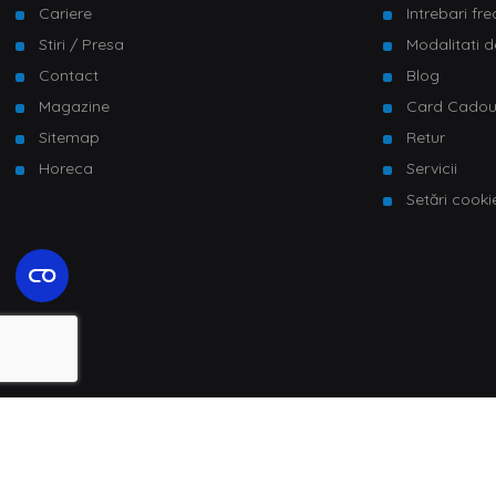
Cariere
Intrebari fr
Stiri / Presa
Modalitati d
Contact
Blog
Magazine
Card Cado
Sitemap
Retur
Horeca
Servicii
Setări cooki