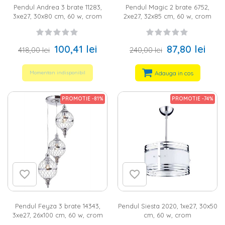
Pendul Andrea 3 brate 11283,
Pendul Magic 2 brate 6752,
3xe27, 30x80 cm, 60 w, crom
2xe27, 32x85 cm, 60 w, crom
100,41 lei
87,80 lei
418,00 lei
240,00 lei
Adauga in cos
Momentan indisponibil
PROMOTIE -81%
PROMOTIE -74%
Pendul Feyza 3 brate 14343,
Pendul Siesta 2020, 1xe27, 30x50
3xe27, 26x100 cm, 60 w, crom
cm, 60 w, crom