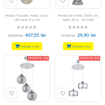
Pendul Thunder, metal, crom,
Pendul din metal, 30x30 cm,
LED smd, 11 w incl
1xe27, 60 w - wh-2063
407,55 lei
29,90 lei
627,00 lei
177,00 lei
Adauga in cos
Adauga in cos
PROMOTIE -76%
PROMOTIE -63%