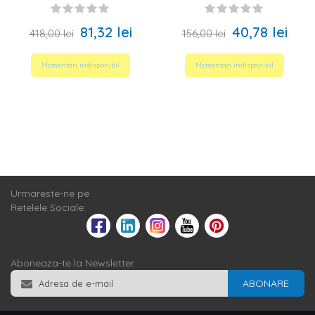
81,32 lei
40,78 lei
418,00 lei
156,00 lei
Momentan indisponibil
Momentan indisponibil
Urmareste-ne pe
Retelele Sociale:
Aboneaza-te la Newsletter
ABONARE