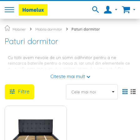
Mobilier
Mobila dormitor
Paturi dormitor
Paturi dormitor
Cu totii avem nevoie de un somn odihnitor pentru a ne
reincarca bateriile pentru o noua zi, iar unul din elementele ce
au o influenta mare asupra calitatii somnului este patul. De
aceea, atunci cand alegi
mobila dormitor
pentru casa ta, este
Citeste mai mult
indicat sa optezi pentru un pat calitativ, care sa iti asigure
confortul asteptat. In oferta Homelux vei gasi o gama variata
Filtre
de modele, de la paturi matrimoniale, la paturi single si
paturi
copii
.
Pat matrimonial sau single –
gaseste cea mai buna varianta
pentru dormitorul tau