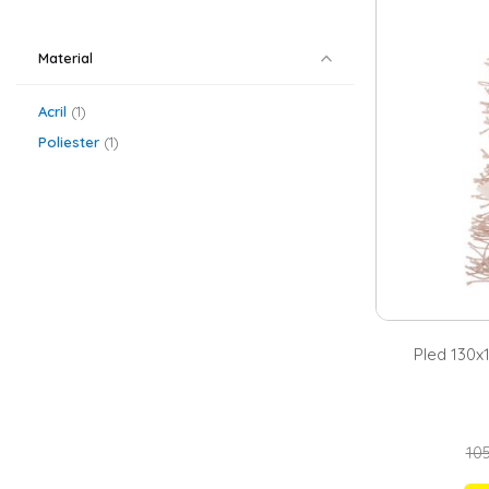
pufoase pot tra
in nuante de be
buna varianta p
Material
poti adauga u
Paturile si 
Acril
1
Cuverturile de 
Poliester
1
poliester sau m
dimensiunea, ai
130x160, 130x17
Pled 130x1
105