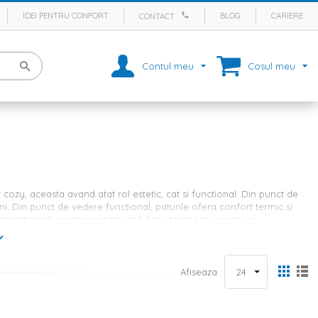
IDEI PENTRU CONFORT
BLOG
CARIERE
CONTACT
Contul meu
Cosul meu
ozy, aceasta avand atat rol estetic, cat si functional. Din punct de
i. Din punct de vedere functional, paturile ofera confort termic si
 achizitionezi o patura pentru rolul sau termic sau pentru a
e culori
Afiseaza
e din gama Homelux sunt aspectuoase si pot fi usor integrate in
ori vii, de la cele mai deschise pana la cele inchise, pledurile