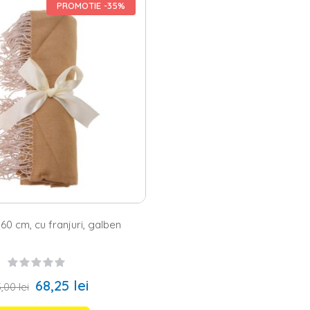
nsforma orice colt al incaperii intr-unul extrem de placut la vedere. Of
PROMOTIE -35%
j, maro, auriu, blue, coral, galben, galben mustar, indigo, mov, rosu, ro
entru dormitorul sau livingul tau, care sa se potriveasca perfect cu set
n
covor
cozy si niste
perne decorative
in aceeasi nuanta cu patura.
cuverturile pentru canapea de la Homelux - alegerea perfe
pe Homelux.ro sunt produse din materiale de cea mai inalta calitate. Poti
ix de fibre. Acestea sunt fine si placute la atingere, indeplinind chiar s
 la dispozitie o gama variata de modele de diferite marimi: 50x190, 75x100,
0, 130x180, 150x200, 160x190, 200x220 si 220x240.
60 cm, cu franjuri, galben
68,25 lei
,00 lei