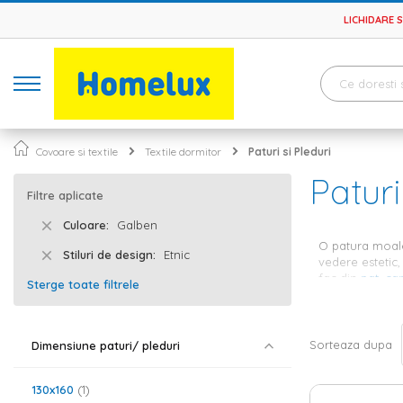
LICHIDARE 
Covoare si textile
Textile dormitor
Paturi si Pleduri
Paturi
Filtre aplicate
Culoare
Galben
O patura moale 
Stiluri de design
Etnic
vedere estetic,
fac din
pat
,
ca
Sterge toate filtrele
completa decor
Paturi pe
Sorteaza dupa
Dimensiune paturi/ pleduri
Cu ajutorul pro
orice tip de de
130x160
1