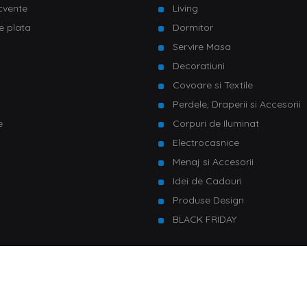
ecvente
Living
e plata
Dormitor
Servire Masa
u
Decoratiuni
Covoare si Textile
Perdele, Draperii si Accesorii
e
Corpuri de Iluminat
Electrocasnice
Menaj si Accesorii
Idei de Cadouri
Produse Design
BLACK FRIDAY