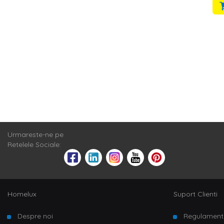
Urmareste-ne pe
Retelele Sociale:
Homelux
Suport Clienti
Despre noi
Regulament