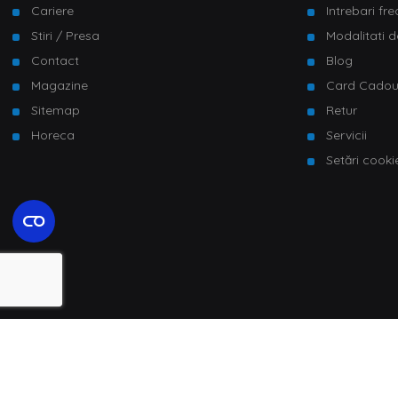
Cariere
Intrebari fr
Stiri / Presa
Modalitati d
Contact
Blog
Magazine
Card Cado
Sitemap
Retur
Horeca
Servicii
Setări cooki