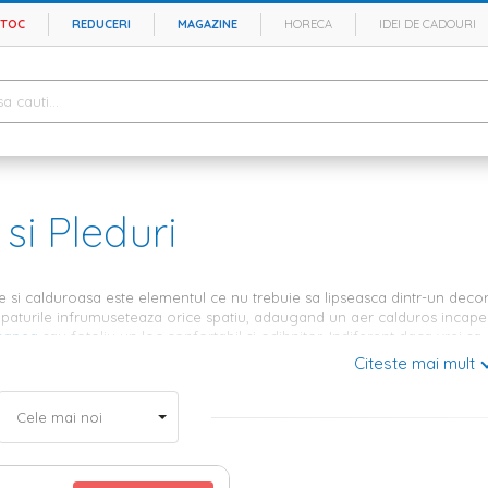
STOC
REDUCERI
MAGAZINE
HORECA
IDEI DE CADOURI
 si Pleduri
si calduroasa este elementul ce nu trebuie sa lipseasca dintr-un decor c
 paturile infrumuseteaza orice spatiu, adaugand un aer calduros incaperi
napea
sau fotoliu un loc confortabil si odihnitor. Indiferent daca vrei sa
ul casei tale, in oferta Homelux gasesti modele pentru toate gusturile.
Citeste mai mult
ntru dormitor si living într-o varietate d
duselor noastre, camerele tale vor arata mai bine ca niciodata. Paturil
cor, fie el clasic, modern, etnic sau romantic. Cu imprimeu sau uni, in cul