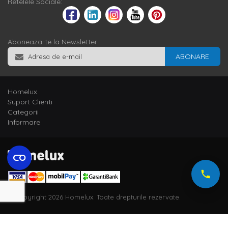
Retelele Sociale:
Aboneaza-te la Newsletter
ABONARE
Homelux
Suport Clienti
Categorii
Informare
© Copyright 2026 Homelux. Toate drepturile rezervate.