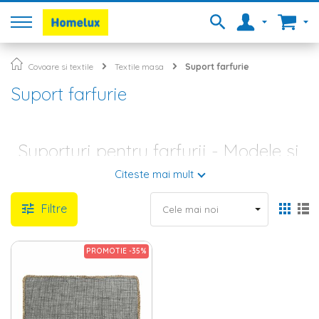
Covoare si textile
Textile masa
Suport farfurie
Suport farfurie
Suporturi pentru farfurii - Modele si
forme diferite
Citeste mai mult
O masa nu este mai placuta doar pentru ca se pune pe ea o
Filtre
mancare gustoasa, ci si pentru ca este frumos amenajata cu
mici decoratiuni (farfurii,
boluri
,
sfesnice
, tavi, precum si alte
accesorii), cu o fata de masa deosebita sau chiar doar cu
cateva suporturi pentru farfurii, care reusesc atat de bine sa
PROMOTIE -35%
decoreze si sa improspateze spatiul. In magazinul Homelux.ro
exista o gama variata de modele si forme de suporturi de
farfurii (patrate, rotunde, dreptunghiulare, cu model de floare
sau frunza).