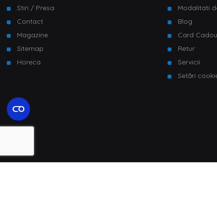
Stiri / Presa
Modalitati d
Contact
Blog
Magazine
Card Cado
Sitemap
Retur
Horeca
Servicii
Setări cooki