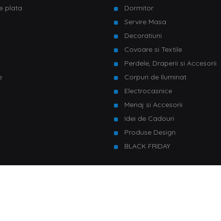
e plata
Dormitor
Servire Masa
u
Decoratiuni
Covoare si Textile
Perdele, Draperii si Accesorii
e
Corpuri de Iluminat
Electrocasnice
Menaj si Accesorii
Idei de Cadouri
Produse Design
BLACK FRIDAY