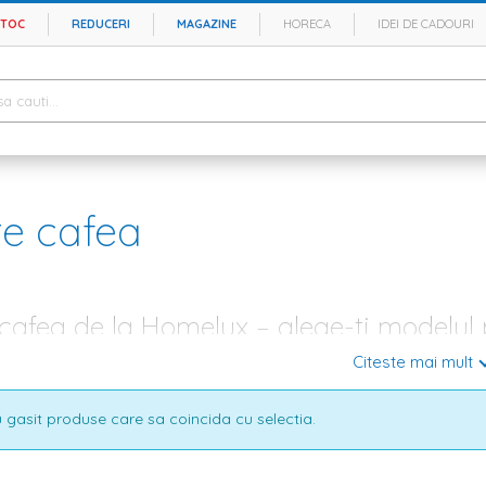
STOC
REDUCERI
MAGAZINE
HORECA
IDEI DE CADOURI
e cafea
afea de la Homelux – alege-ti modelul 
Citeste mai mult
ncaperea in care se aduna seara de seara intreaga familie, este locul in ca
stia, asa ca nu e de mirare ca iti doresti sa creezi o atmosfera calda s
 gama diversificata de
mobila living
, de la
canapele
, dulapuri si
bibliotec
 gasit produse care sa coincida cu selectia.
cata de
mobila bucatarie
, dormitor si baie.
 din lemn – pentru un concept clasic si rafinat