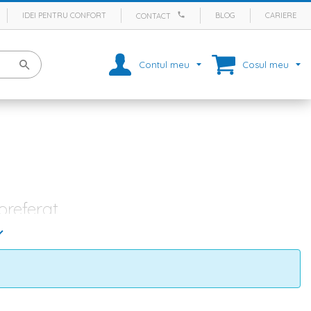
IDEI PENTRU CONFORT
BLOG
CARIERE
CONTACT
Contul meu
Cosul meu
preferat
re iti intampini cu drag musafirii si petreci timp de calitate
i primitoare in aceasta incapere. Din acest motiv, Homelux te
i living
, pana la masute cafea si etajere. In plus, te asteptam cu o