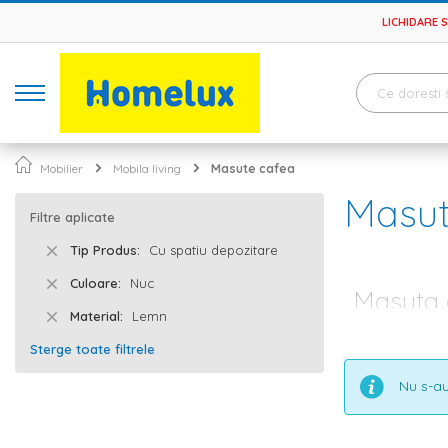
LICHIDARE 
Mobilier
Mobila living
Masute cafea
Masut
Filtre aplicate
Tip Produs
Cu spatiu depozitare
Culoare
Nuc
Masuta c
Material
Lemn
Livingul este i
Sterge toate filtrele
impreuna cu ace
intampina cu o
Nu s-au
gama diversifi
Masute cafea