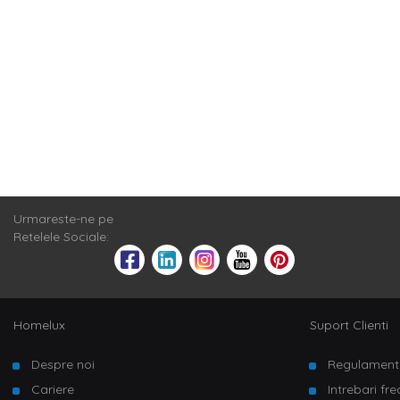
Daca esti in ca
cafeaua prefera
masute de cafe
modele simple 
cafea
cu spatiu
poate asorta cu
Masute de ca
Daca mesele din
exemplu, lang
varietate de as
considerare si 
mult, aspectul o
Urmareste-ne pe
Masute de ca
Retelele Sociale:
Poate ca nu pre
pentru masute c
special pentru 
nelaminat, o va
masuta de cafea
Homelux
Suport Clienti
pentru toate gu
Despre noi
Regulament
Cariere
Intrebari fr