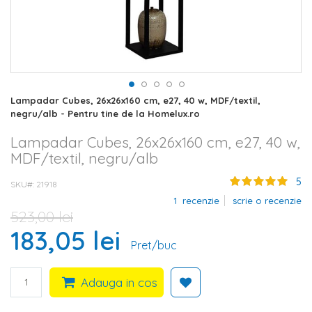
Skip
Lampadar Cubes, 26x26x160 cm, e27, 40 w, MDF/textil,
to
negru/alb - Pentru tine de la Homelux.ro
the
beginning
Lampadar Cubes, 26x26x160 cm, e27, 40 w,
of
MDF/textil, negru/alb
the
images
5
SKU#
21918
gallery
1
recenzie
scrie o recenzie
523,00 lei
183,05 lei
Pret/buc
Adauga in cos