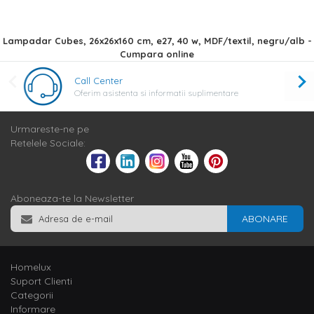
Lampadar Cubes, 26x26x160 cm, e27, 40 w, MDF/textil, negru/alb -
Cumpara online
Call Center
Oferim asistenta si informatii suplimentare
Urmareste-ne pe
Retelele Sociale:
Aboneaza-te la Newsletter
ABONARE
Homelux
Suport Clienti
Categorii
Informare