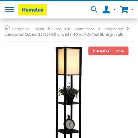
Corpuri de iluminat
Corpuri de iluminat casa
Lampadare
Lampadar Cubes, 26x26x160 cm, e27, 40 w, MDF/textil, negru/alb
Skip
to
PROMOTIE -65%
the
end
of
the
images
gallery