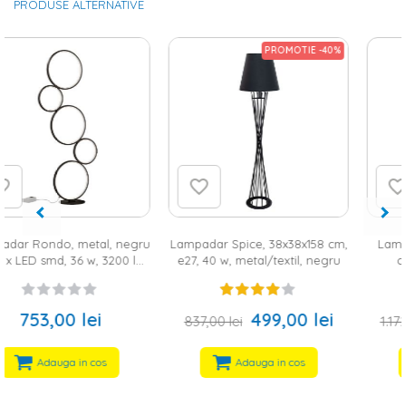
PRODUSE ALTERNATIVE
PROMOTIE -40%
PROMOTIE -45%
Lampadar Spice, 38x38x158 cm,
Lampadar Harley, 50x22x165
e27, 40 w, metal/textil, negru
cm, 1xe27, galben, pal
melaminat 18 mm
499,00 lei
649,00 lei
837,00 lei
1.172,00 lei
Adauga in cos
Adauga in cos