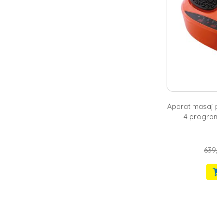
Aparat masaj p
4 program
639,