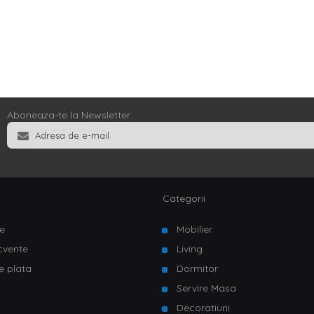
Aboneaza-te la Newsletter
Categorii
e
Mobilier
ecvente
Living
e plata
Dormitor
Servire Masa
u
Decoratiuni