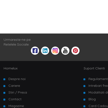
Urmareste-ne pe
Retelele Sociale:
Homelux
Suport Clienti
Despre noi
Regulament
Cariere
Intrebari fr
Stiri / Presa
Modalitati d
Contact
Blog
Magazine
Card Cado