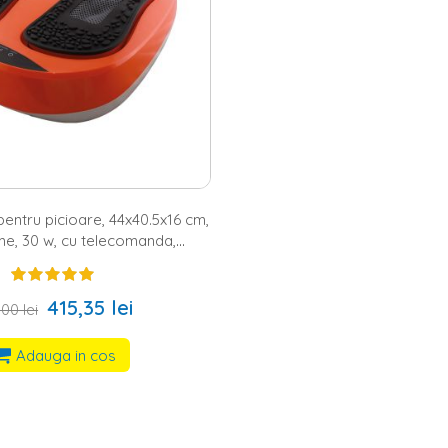
entru picioare, 44x40.5x16 cm,
e, 30 w, cu telecomanda,
portocaliu/negru
415,35 lei
00 lei
Adauga in cos