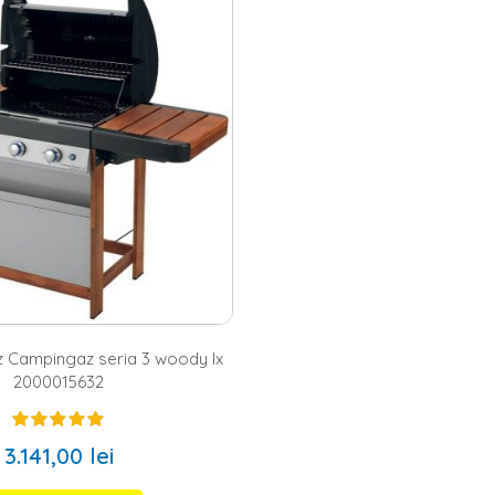
a
si
masa gradina
din aceeasi paleta cromatica, un
foisor
sau un
pavili
eta perfect locul in care poti incerca retete noi in fiecare weekend. A
imensiunea gratarului, modul de functionare, materialul din care este confe
se si fabricat din metal este ideal atat pentru gradina, cat si pentru camp
rase si pentru o curte cu un spatiu de relaxare special amenajat.
erne pentru retete inspirate
ux gasesti gratare de gradina moderne, din otel si metal, cu detalii din le
et ustensile gratar
tot de pe site-ul nostru si, in acest fel, misiunea de 
ta noastra si savureaza fiecare moment petrecut alaturi de toti cei dra
tete noi.
z Campingaz seria 3 woody lx
2000015632
3.141,00 lei