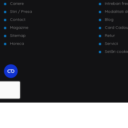
Cariere
Intrebari fr
Stiri / Presa
Modalitati d
Contact
Blog
Magazine
Card Cado
Sitemap
Retur
Horeca
Servicii
Setări cooki