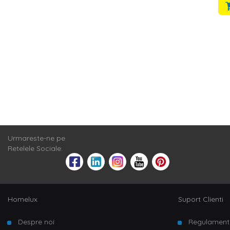
Urmareste-ne pe
Retelele Sociale:
Homelux
Suport Clienti
Despre noi
Regulament