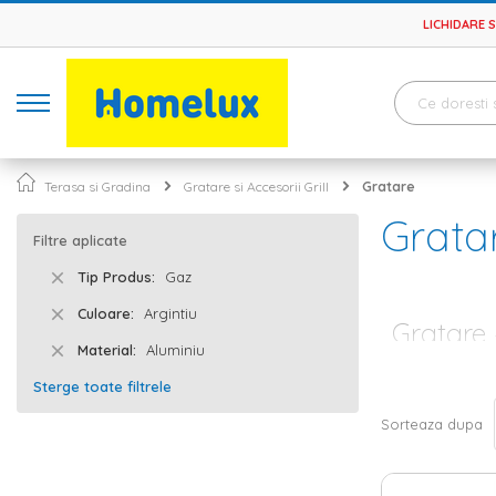
LICHIDARE 
Terasa si Gradina
Gratare si Accesorii Grill
Gratare
Grata
Filtre aplicate
Tip Produs
Gaz
Culoare
Argintiu
Gratare 
Material
Aluminiu
Iti place sa pe
Sterge toate filtrele
aduna toti cei 
preferate .
Sorteaza dupa
Gratarele H
Daca locuiesti 