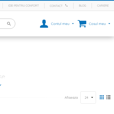
IDEI PENTRU CONFORT
BLOG
CARIERE
CONTACT
Contul meu
Cosul meu
se
e valoroase sunt momentele petrecute in familie, iar zilele in care se
asesti gratare de gradina potrivite pentru a prepara retetele tale
Afiseaza
 mic colt de relaxare de unde sa nu lipseasca un
mobilier gradina
, cu