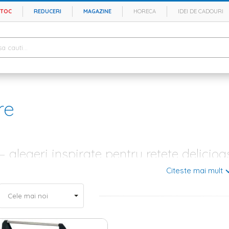
STOC
REDUCERI
MAGAZINE
HORECA
IDEI DE CADOURI
re
– alegeri inspirate pentru retete delicioa
Citeste mai mult
treci cat mai mult timp afara? Atunci ai ajuns in locul potrivit. Stim cat d
dragi in jurul mesei nu sunt usor de uitat. Din acest motiv, la Homelux g
omelux – cum sa alegi modelul potrivit
la casa, atunci ar trebui sa profiti de spatiul de afara si sa-ti creezi un