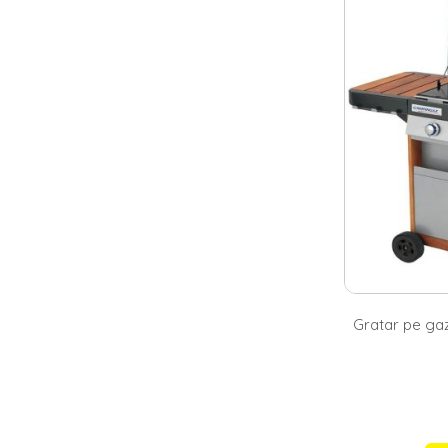
scaune gradin
acesta va compl
printre care: d
dimensiuni redu
ideal pentru te
Gratare mod
In oferta Homel
poti alege un
s
Descopera ofer
te sa incerci re
Gratar pe ga