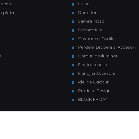
ecvente
Living
e plata
Dormitor
Servire Masa
u
Decoratiuni
Covoare si Textile
Perdele, Draperii si Accesorii
e
Corpuri de Iluminat
Electrocasnice
Menaj si Accesorii
Idei de Cadouri
Produse Design
BLACK FRIDAY