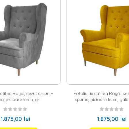
nat deja o
biblioteca living
pentru cartile tale preferate, ai pus ochii pe
tusi simti ca lipseste ceva? Poate ca ar fi cazul sa-ti indrepti atentia ca
 un fotoliu este practic, fiind perfect pentru familiile numeroase sau pen
poate completa decorul mai ales daca este asortat cu canapeaua si cu 
lier in nuante neutre de gri, crem, alb sau antracit, poti aduce o pata de
ui clasic se vor indragosti de prezenta unui
fotoliu balansoar
. O astfel de 
rne pentru un plus de personalitate
oresti un fotoliu pentru livingul tau amenajat in stil modern, sa stii ca ai 
din material textil, in cazul mobilierului modern, forma este foarte import
le cat mai voluminoase si curbate. In ceea ce priveste paleta cromatica
 galben, fie pentru un
fotoliu verde
sau un
fotoliu albastru
. In plus, p
lampadar
expresiv si cat mai multe plante decorative. Pe site-ul nostru gas
 livingul tau.
ilul abordat in proiectul tau de amenajare, ai grija doar sa combini culoril
cont ca un fotoliu in living este mai mult decat un obiect de efect, ci s
catifea Royal, sezut arcuri +
Fotoliu fix catifea Royal, se
a, picioare lemn, gri
spuma, picioare lemn, gal
1.875,00 lei
1.875,00 lei