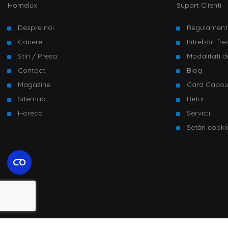
Homelux
Suport Clienti
Despre noi
Regulament
Cariere
Intrebari fr
Stiri / Presa
Modalitati d
Contact
Blog
Magazine
Card Cado
Sitemap
Retur
Horeca
Servicii
Setări cooki