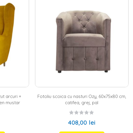
 o comoda pentru televizor, care se completeaza excelent cu noua
tre un fotoliu classic sau poate chiar catre un
fotoliu extensibil
. Pe
tru cei care iubesc sa petreaca cat mai mult timp alaturi de toti cei
modelul ales de
draperii
. In plus in cazul in care ai optat pentru
 culoare cu ajutorul unui fotoliu in nuante pastelate. De altfel,
achizitie completeaza perfect zona destinata cititului.
ajuns in locul potrivit. Fie ca optezi pentru un
fotoliu catifea
, unul din
anta. Daca stilul clasic urmareste liniile drepte, stilul modern
, poti opta fie pentru un fotoliu catifea in nuante pastelate,
oti completa atmosfera relaxanta cu cat mai multe decoratiuni sau
esti flori artificiale, vaze decorative, lumanarele si statuete,
e si texturile, astfel incat sa nu incarci foarte mult spatiul. De
e poate transforma rapid in locul tau preferat pentru relaxare.
zut arcuri +
Fotoliu scoica cu nasturi Ozy, 60x75x80 cm,
ben mustar
catifea, grej, pal
408,00 lei