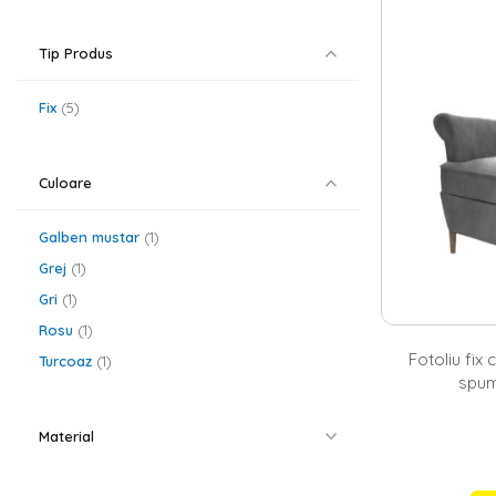
Ti-ai achizitio
canapea, dar to
Tip Produs
langa faptul ca
dragi, acesta 
corpuri de mobi
Fix
5
iubitorii stilul
Fotolii mode
Culoare
Daca si tu iti d
piele sau unul 
abordeaza forme
Galben mustar
1
precum roz sau
Grej
1
adaugand un
potrivite pentru
Gri
1
Oricare ar fi st
Rosu
1
asemenea, tine 
Fotoliu fix 
Turcoaz
1
spum
Material