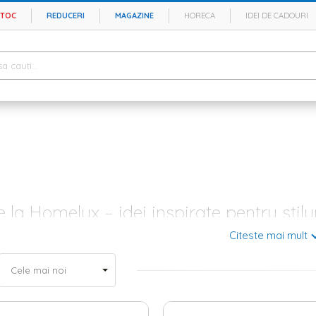
STOC
REDUCERI
MAGAZINE
HORECA
IDEI DE CADOURI
e la Homelux – idei inspirate pentru stilur
Citeste mai mult
el mai important spatiu din casa ta, fiind locul in care te relaxezi dupa o
ntrega familie si unde iti primesti musafirii. Din acest motiv, acest lucru
Homelux iti vine in ajutor cu inspiratia potrivita pentru
mobila living
vers
ci,
comode TV
, masute pentru cafea,
canapele
, dar si fotolii pentru toa
lele potrivite in functie de culoare si dimensiuni, asa ca arunca o priv
ce pentru livingul tau primitor