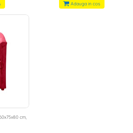
s
Adauga in cos
 60x75x80 cm,