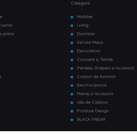
Categorii
e
Mobilier
ecvente
Living
e plata
Dormitor
Servire Masa
u
Decoratiuni
Covoare si Textile
Perdele, Draperii si Accesorii
e
Corpuri de Iluminat
Electrocasnice
Menaj si Accesorii
Idei de Cadouri
Produse Design
BLACK FRIDAY