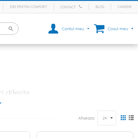
IDEI PENTRU CONFORT
BLOG
CARIERE
CONTACT
Contul meu
Cosul meu
i diferite
 zi lunga de munca, unde vizionezi ore in sir serialele preferate,
 trebuie sa fie unul cald si primitor, iar amenajarea acestuia nu e
atila, usor de utilizat in orice stil de amenajare. La noi pe site
Afiseaza
te gusturile si toate bugetele. In ceea ce priveste oferta de fotolii, iti
ire asupra produselor noastre si alege-ti modelul preferat.