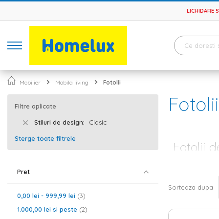
LICHIDARE 
Mobilier
Mobila living
Fotolii
Fotolii
Filtre aplicate
Stiluri de design
Clasic
Sterge toate filtrele
Fotolii d
Livingul este c
Pret
unde se aduna i
tocmai usoara. 
Sorteaza dupa
gasesti bibliote
0,00 lei
-
999,99 lei
3
poti alege mode
1.000,00 lei
si peste
2
Fotolii clasi