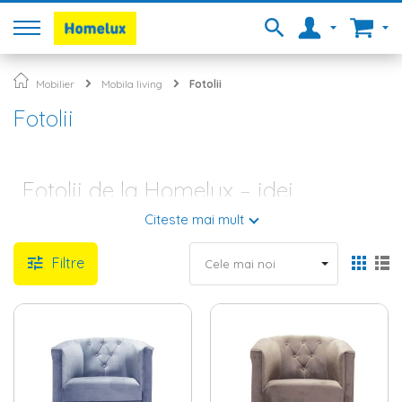
Mobilier
Mobila living
Fotolii
Fotolii
Fotolii de la Homelux – idei
inspirate pentru stiluri diferite
Citeste mai mult
Livingul este cel mai important spatiu din casa ta, fiind locul in
Filtre
care te relaxezi dupa o zi lunga de munca, unde vizionezi ore
in sir serialele preferate, unde se aduna intrega familie si unde
iti primesti musafirii. Din acest motiv, acest lucru trebuie sa fie
unul cald si primitor, iar amenajarea acestuia nu e tocmai
usoara. Homelux iti vine in ajutor cu inspiratia potrivita pentru
mobila living
versatila, usor de utilizat in orice stil de
amenajare. La noi pe site gasesti biblioteci,
comode TV
,
masute pentru cafea,
canapele
, dar si fotolii pentru toate
gusturile si toate bugetele. In ceea ce priveste oferta de fotolii,