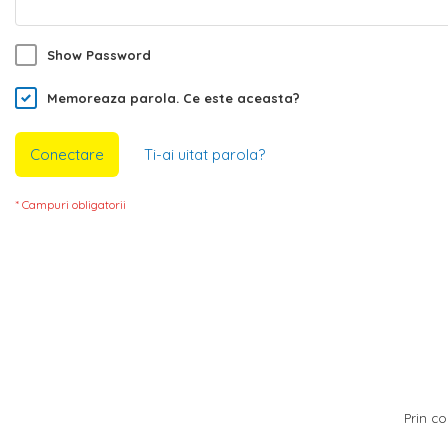
Show Password
Memoreaza parola.
Ce este aceasta?
Conectare
Ti-ai uitat parola?
Prin co