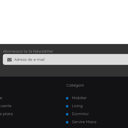
Aboneaza-te la Newsletter
Categorii
e
Mobilier
ecvente
Living
e plata
Dormitor
Servire Masa