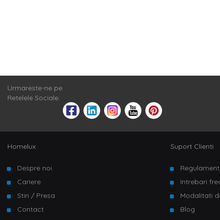
Urmareste-ne pe
Retelele Sociale:
Homelux
Suport Clienti
Despre noi
Regulament
Cariere
Intrebari fr
Stiri / Presa
Modalitati d
Contact
Blog