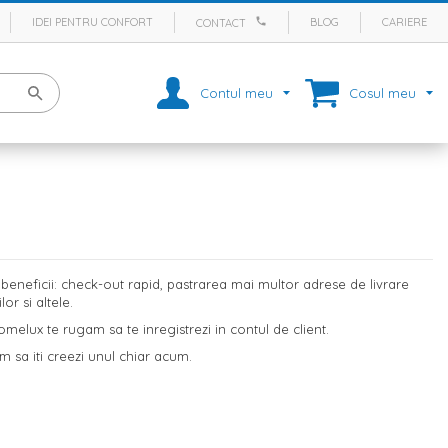
IDEI PENTRU CONFORT
BLOG
CARIERE
CONTACT
Contul meu
Cosul meu
eneficii: check-out rapid, pastrarea mai multor adrese de livrare
r si altele.
melux te rugam sa te inregistrezi in contul de client.
m sa iti creezi unul chiar acum.