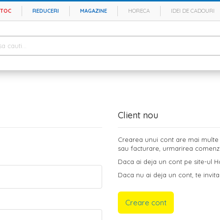
STOC
REDUCERI
MAGAZINE
HORECA
IDEI DE CADOURI
Client nou
Crearea unui cont are mai multe b
sau facturare, urmarirea comenzilo
Daca ai deja un cont pe site-ul Ho
Daca nu ai deja un cont, te invita
Creare cont