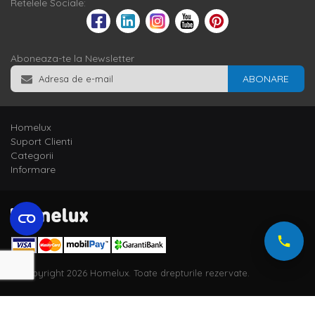
Retelele Sociale:
Aboneaza-te la Newsletter
ABONARE
Homelux
Suport Clienti
Categorii
Informare
© Copyright 2026 Homelux. Toate drepturile rezervate.