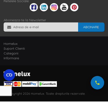
Retelele Sociale:
Aboneaza-te la Newsletter
ABONARE
Homelux
Suport Clienti
Categorii
Informare
© Copyright 2026 Homelux. Toate drepturile rezervate.