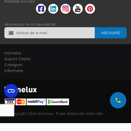
Retelele Sociale:
Aboneaza-te la Newsletter
ABONARE
Homelux
Suport Clienti
Categorii
Informare
© Copyright 2026 Homelux. Toate drepturile rezervate.