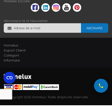
Retelele Sociale:
Aboneaza-te la Newsletter
ABONARE
Homelux
Suport Clienti
Categorii
Informare
© Copyright 2026 Homelux. Toate drepturile rezervate.