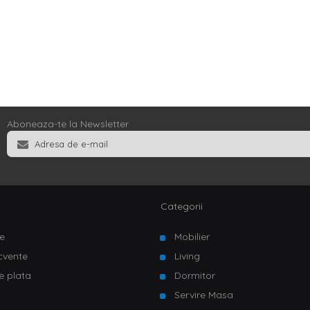
Aboneaza-te la Newsletter
Categorii
e
Mobilier
ecvente
Living
e plata
Dormitor
Servire Masa