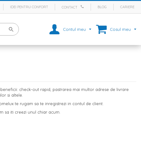
IDEI PENTRU CONFORT
BLOG
CARIERE
CONTACT
Contul meu
Cosul meu
eneficii: check-out rapid, pastrarea mai multor adrese de livrare
r si altele.
melux te rugam sa te inregistrezi in contul de client.
m sa iti creezi unul chiar acum.