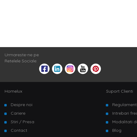
Urmareste-ne pe
Retelele Sociale:
Homelux
Suport Clienti
Despre noi
Regulament
Cariere
Intrebari fr
Stiri / Presa
Modalitati d
Contact
Blog