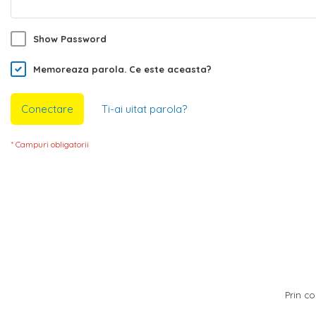
Show Password
Memoreaza parola.
Ce este aceasta?
Conectare
Ti-ai uitat parola?
Prin co