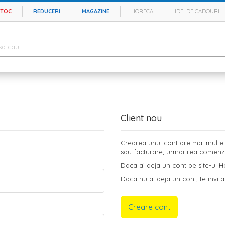
STOC
REDUCERI
MAGAZINE
HORECA
IDEI DE CADOURI
Client nou
Crearea unui cont are mai multe b
sau facturare, urmarirea comenzilo
Daca ai deja un cont pe site-ul Ho
Daca nu ai deja un cont, te invita
Creare cont