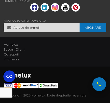
Retelele Sociale:
Aboneaza-te la Newsletter
ABONARE
Homelux
Suport Clienti
Categorii
Informare
© Copyright 2026 Homelux. Toate drepturile rezervate.