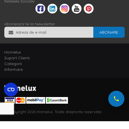
Retelele Sociale:
Aboneaza-te la Newsletter
ABONARE
Homelux
Suport Clienti
Categorii
Informare
© Copyright 2026 Homelux. Toate drepturile rezervate.