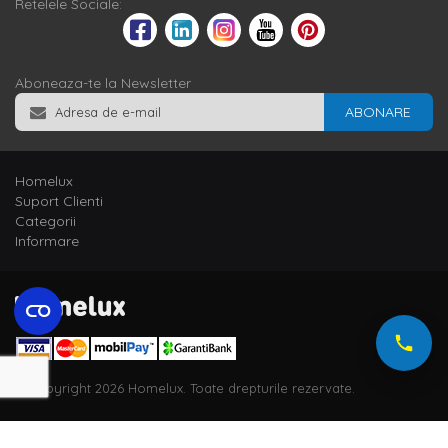
Retelele Sociale:
Aboneaza-te la Newsletter
ABONARE
Homelux
Suport Clienti
Categorii
Informare
© Copyright 2026 Homelux. Toate drepturile rezervate.