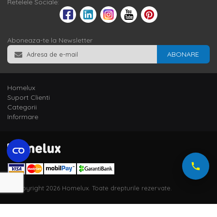
Retelele Sociale:
Aboneaza-te la Newsletter
ABONARE
Homelux
Suport Clienti
Categorii
Informare
© Copyright 2026 Homelux. Toate drepturile rezervate.