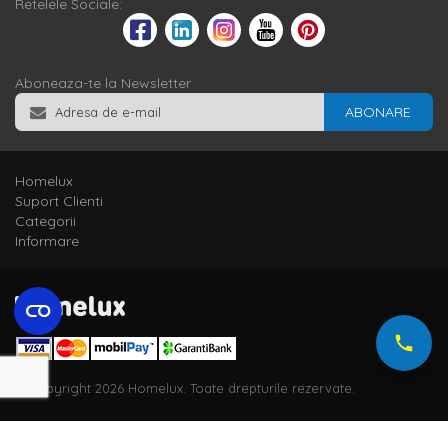
Retelele Sociale:
Aboneaza-te la Newsletter
ABONARE
Homelux
Suport Clienti
Categorii
Informare
© Copyright 2026 Homelux. Toate drepturile rezervate.