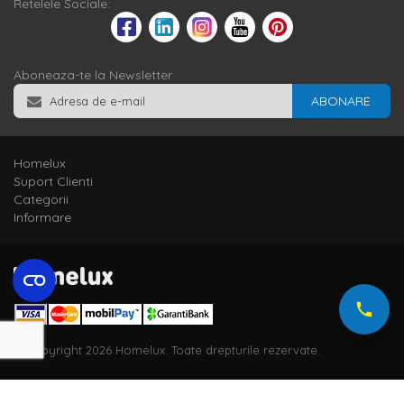
Retelele Sociale:
Aboneaza-te la Newsletter
ABONARE
Homelux
Suport Clienti
Categorii
Informare
© Copyright 2026 Homelux. Toate drepturile rezervate.