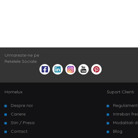
Urmareste-ne pe
Retelele Sociale:
Homelux
Suport Clienti
Despre noi
Regulament
Cariere
Intrebari fr
Stiri / Presa
Modalitati d
Contact
Blog