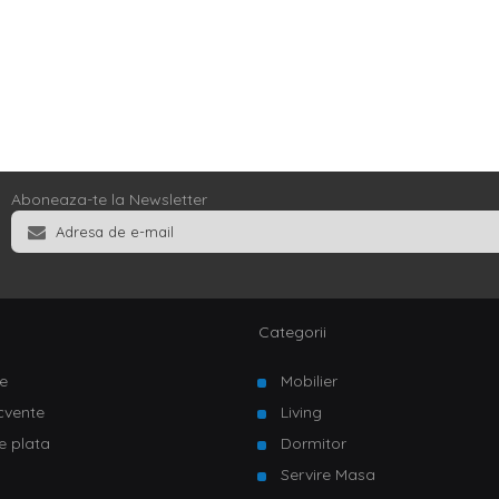
Aboneaza-te la Newsletter
Categorii
e
Mobilier
ecvente
Living
e plata
Dormitor
Servire Masa