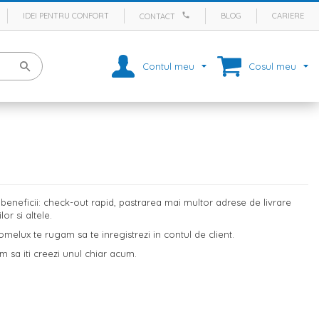
IDEI PENTRU CONFORT
BLOG
CARIERE
CONTACT
Contul meu
Cosul meu
eneficii: check-out rapid, pastrarea mai multor adrese de livrare
r si altele.
melux te rugam sa te inregistrezi in contul de client.
m sa iti creezi unul chiar acum.