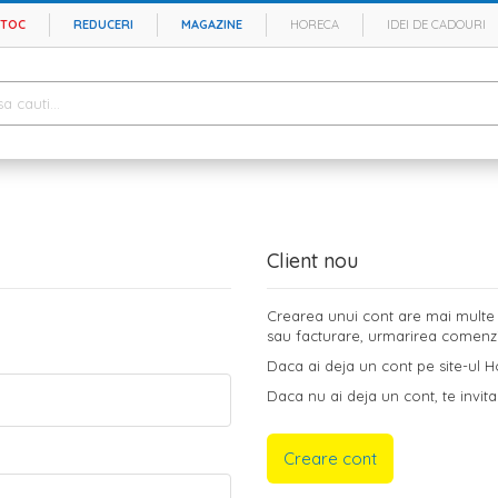
STOC
REDUCERI
MAGAZINE
HORECA
IDEI DE CADOURI
Client nou
Crearea unui cont are mai multe b
sau facturare, urmarirea comenzilo
Daca ai deja un cont pe site-ul Ho
Daca nu ai deja un cont, te invita
Creare cont