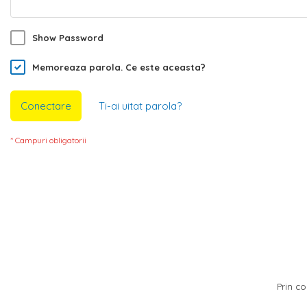
Show Password
Memoreaza parola.
Ce este aceasta?
Conectare
Ti-ai uitat parola?
Prin co