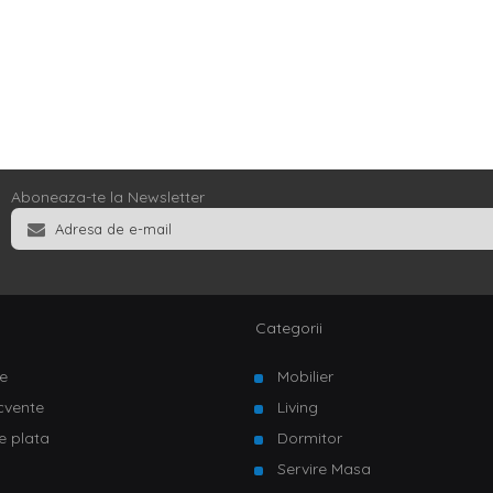
Aboneaza-te la Newsletter
Categorii
e
Mobilier
ecvente
Living
e plata
Dormitor
Servire Masa