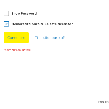
Show Password
Memoreaza parola.
Ce este aceasta?
Conectare
Ti-ai uitat parola?
Prin co