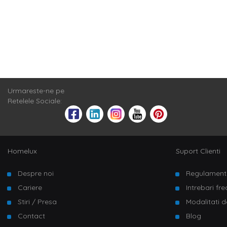
Urmareste-ne pe
Retelele Sociale:
Homelux
Suport Clienti
Despre noi
Regulament
Cariere
Intrebari fr
Stiri / Presa
Modalitati d
Contact
Blog