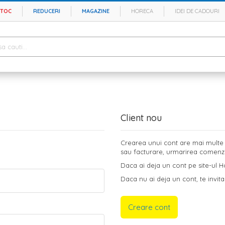
STOC
REDUCERI
MAGAZINE
HORECA
IDEI DE CADOURI
Client nou
Crearea unui cont are mai multe b
sau facturare, urmarirea comenzilo
Daca ai deja un cont pe site-ul Ho
Daca nu ai deja un cont, te invita
Creare cont