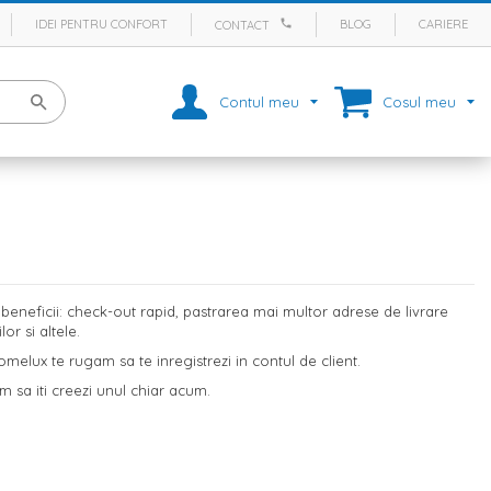
IDEI PENTRU CONFORT
BLOG
CARIERE
CONTACT
Contul meu
Cosul meu
eneficii: check-out rapid, pastrarea mai multor adrese de livrare
r si altele.
melux te rugam sa te inregistrezi in contul de client.
m sa iti creezi unul chiar acum.