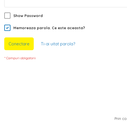
Show Password
Memoreaza parola.
Ce este aceasta?
Conectare
Ti-ai uitat parola?
Prin co