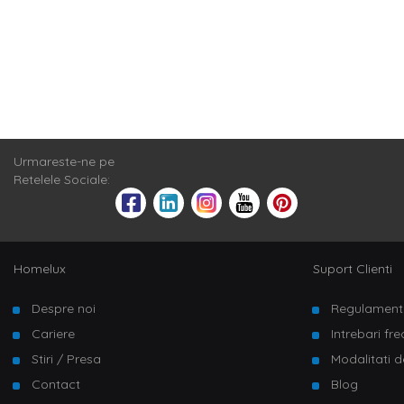
Urmareste-ne pe
Retelele Sociale:
Homelux
Suport Clienti
Despre noi
Regulament
Cariere
Intrebari fr
Stiri / Presa
Modalitati d
Contact
Blog