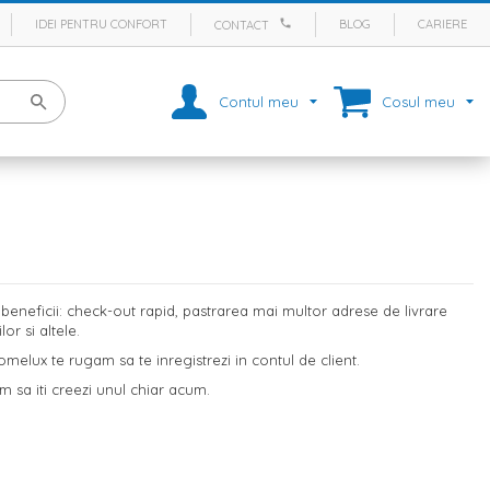
IDEI PENTRU CONFORT
BLOG
CARIERE
CONTACT
Contul meu
Cosul meu
eneficii: check-out rapid, pastrarea mai multor adrese de livrare
r si altele.
melux te rugam sa te inregistrezi in contul de client.
m sa iti creezi unul chiar acum.