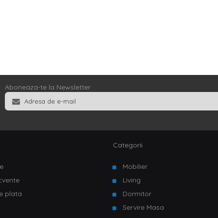
Aboneaza-te la Newsletter
Categorii
e
Mobilier
ecvente
Living
e plata
Dormitor
Servire Masa