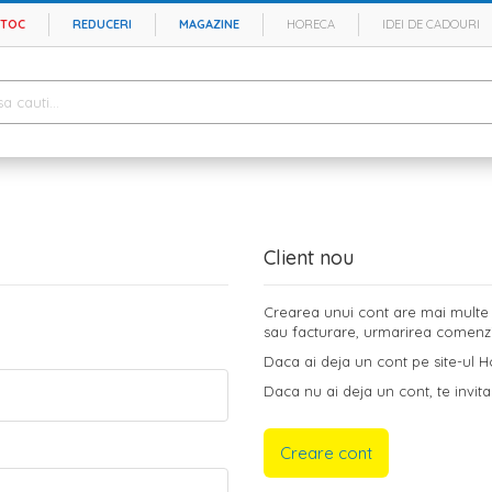
STOC
REDUCERI
MAGAZINE
HORECA
IDEI DE CADOURI
Client nou
Crearea unui cont are mai multe b
sau facturare, urmarirea comenzilo
Daca ai deja un cont pe site-ul Ho
Daca nu ai deja un cont, te invita
Creare cont