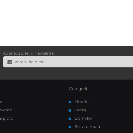
Aboneaza-te la Newsletter
Categorii
e
Mobilier
ecvente
Living
e plata
Dormitor
Servire Masa