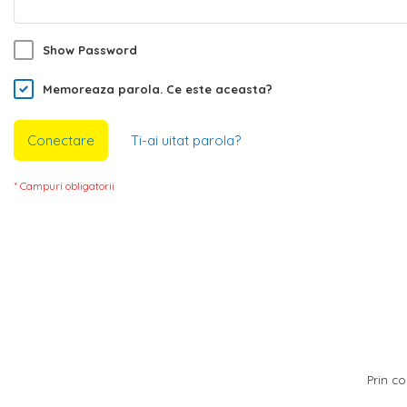
Show Password
Memoreaza parola.
Ce este aceasta?
Conectare
Ti-ai uitat parola?
Prin co