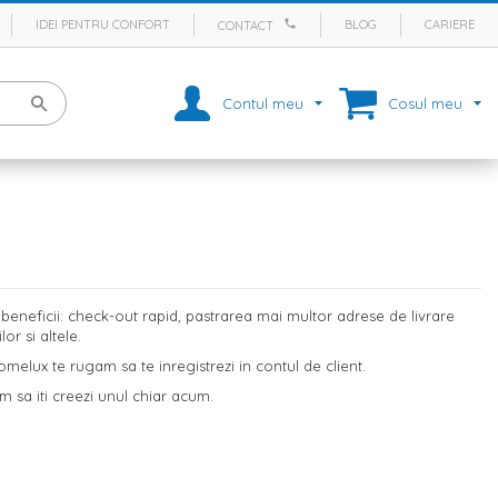
IDEI PENTRU CONFORT
BLOG
CARIERE
CONTACT
Contul meu
Cosul meu
eneficii: check-out rapid, pastrarea mai multor adrese de livrare
r si altele.
melux te rugam sa te inregistrezi in contul de client.
m sa iti creezi unul chiar acum.