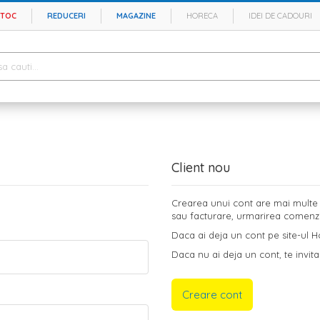
STOC
REDUCERI
MAGAZINE
HORECA
IDEI DE CADOURI
Client nou
Crearea unui cont are mai multe b
sau facturare, urmarirea comenzilo
Daca ai deja un cont pe site-ul Ho
Daca nu ai deja un cont, te invita
Creare cont