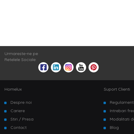
Urmareste-ne pe
Retelele Sociale:
Homelux
Suport Clienti
Despre noi
Regulament
Cariere
Intrebari fr
Stiri / Presa
Modalitati d
Contact
Blog